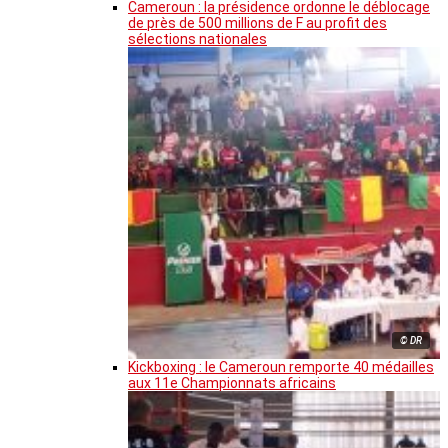
Cameroun : la présidence ordonne le déblocage
de près de 500 millions de F au profit des
sélections nationales
© DR
Kickboxing : le Cameroun remporte 40 médailles
aux 11e Championnats africains