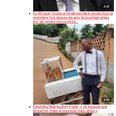
© DR
En Afrique, l’insécurité alimentaire recule pour la
première fois depuis dix ans, le prochain enjeu
est de rendre ces progrès…
© DR
Eloundou Nga Audrey Frank : « Je pousse une
brouette, mais je poursuis mes rêves »