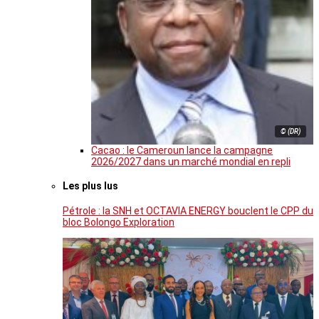
© (DR)
Cacao : le Cameroun lance la campagne
2026/2027 dans un marché mondial en repli
Les plus lus
Pétrole : la SNH et OCTAVIA ENERGY bouclent le CPP du
bloc Bolongo Exploration