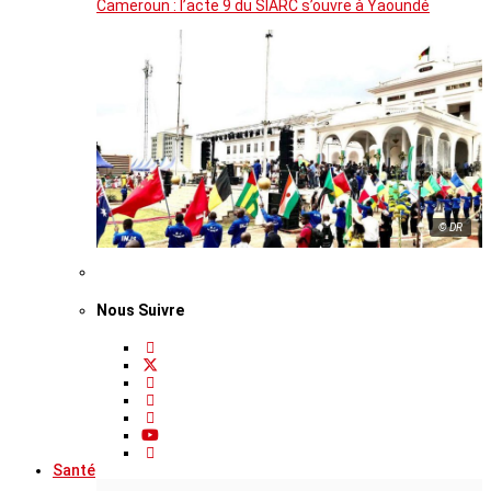
Cameroun : l’acte 9 du SIARC s’ouvre à Yaoundé
© DR
Nous Suivre
Santé