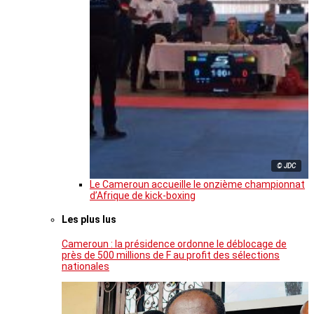
© JDC
Le Cameroun accueille le onzième championnat
d’Afrique de kick-boxing
Les plus lus
Cameroun : la présidence ordonne le déblocage de
près de 500 millions de F au profit des sélections
nationales