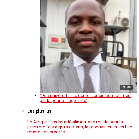
© JDC
‘’Des universitaires camerounais sont animés
par la peur et l’égoïsme’’
Les plus lus
En Afrique, l’insécurité alimentaire recule pour la
première fois depuis dix ans, le prochain enjeu est de
rendre ces progrès…