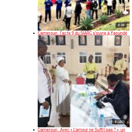
© DR
Cameroun : l’acte 9 du SIARC s’ouvre à Yaoundé
© (JDC)
Cameroun : Avec « L’amour ne Suffit pas ? », un