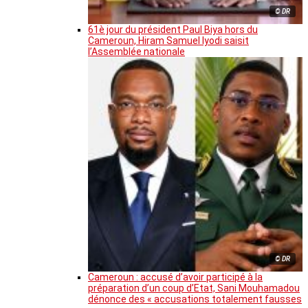
© DR
61è jour du président Paul Biya hors du
Cameroun, Hiram Samuel Iyodi saisit
l’Assemblée nationale
© DR
Cameroun : accusé d’avoir participé à la
préparation d’un coup d’Etat, Sani Mouhamadou
dénonce des « accusations totalement fausses