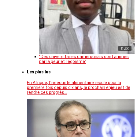
© JDC
‘’Des universitaires camerounais sont animés
par la peur et l’égoïsme’’
Les plus lus
En Afrique, l’insécurité alimentaire recule pour la
première fois depuis dix ans, le prochain enjeu est de
rendre ces progrès…