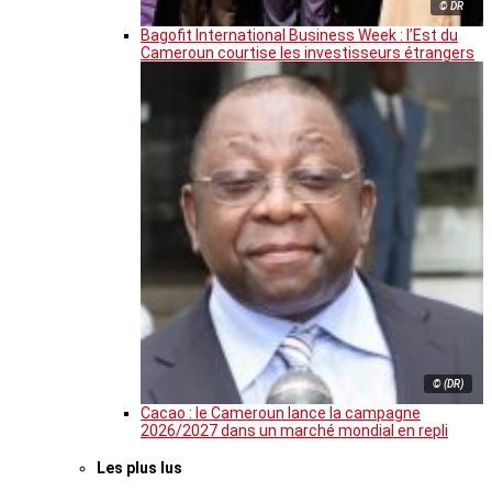
© DR
Bagofit International Business Week : l’Est du
Cameroun courtise les investisseurs étrangers
© (DR)
Cacao : le Cameroun lance la campagne
2026/2027 dans un marché mondial en repli
Les plus lus