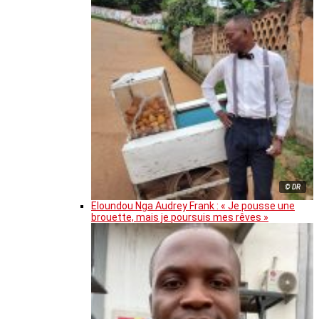
© DR
Eloundou Nga Audrey Frank : « Je pousse une
brouette, mais je poursuis mes rêves »