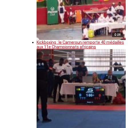
© DR
Kickboxing : le Cameroun remporte 40 médailles
aux 11e Championnats africains