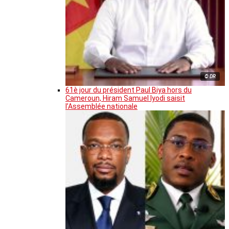
© DR
61è jour du président Paul Biya hors du
Cameroun, Hiram Samuel Iyodi saisit
l’Assemblée nationale