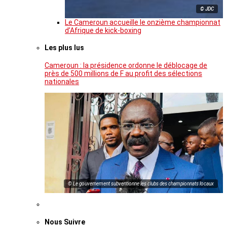
© JDC
Le Cameroun accueille le onzième championnat
d’Afrique de kick-boxing
Les plus lus
Cameroun : la présidence ordonne le déblocage de
près de 500 millions de F au profit des sélections
nationales
© Le gouvernement subventionne les clubs des championnats locaux
Nous Suivre