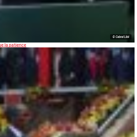
© Cabral Libii
ue la patience