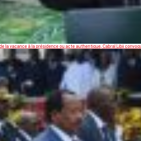
 la vacance à la présidence ou acte authentique, Cabral Libii convoq