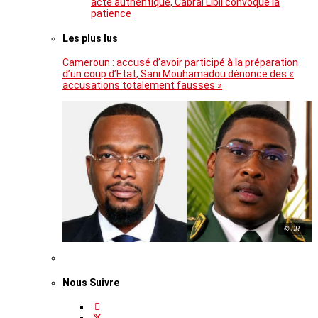
acte authentique, Cabral Libii convoque la
patience
Les plus lus
Cameroun : accusé d’avoir participé à la préparation
d’un coup d’Etat, Sani Mouhamadou dénonce des «
accusations totalement fausses »
© DR
Nous Suivre