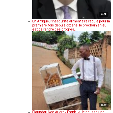
© DR
En Afrique, l’insécurité alimentaire recule pour la
première fois depuis dix ans, le prochain enjeu
est de rendre ces progrès…
© DR
Eloundou Nga Audrey Frank : « Je pousse une