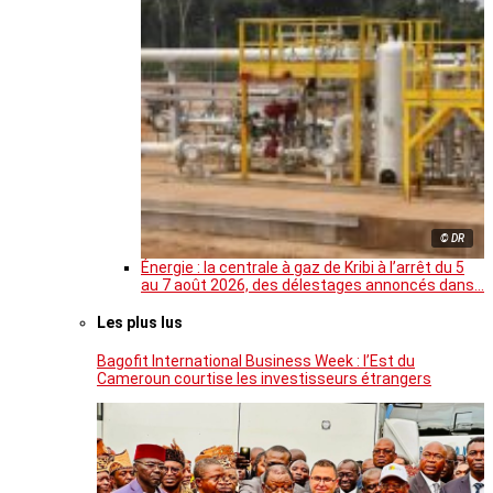
© DR
Énergie : la centrale à gaz de Kribi à l’arrêt du 5
au 7 août 2026, des délestages annoncés dans…
Les plus lus
Bagofit International Business Week : l’Est du
Cameroun courtise les investisseurs étrangers