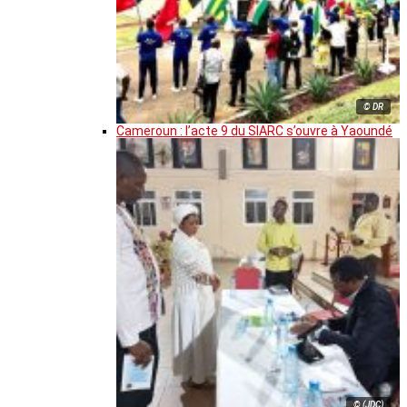
© DR
Cameroun : l’acte 9 du SIARC s’ouvre à Yaoundé
© (JDC)