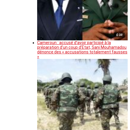
© DR
Cameroun : accusé d’avoir participé à la
préparation d’un coup d’Etat, Sani Mouhamadou
dénonce des « accusations totalement fausses
»