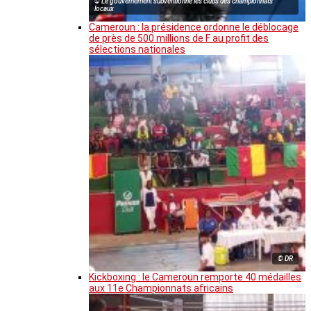
© Le gouvernement subventionne les clubs des championnats
locaux
Cameroun : la présidence ordonne le déblocage
de près de 500 millions de F au profit des
sélections nationales
© DR
Kickboxing : le Cameroun remporte 40 médailles
aux 11e Championnats africains