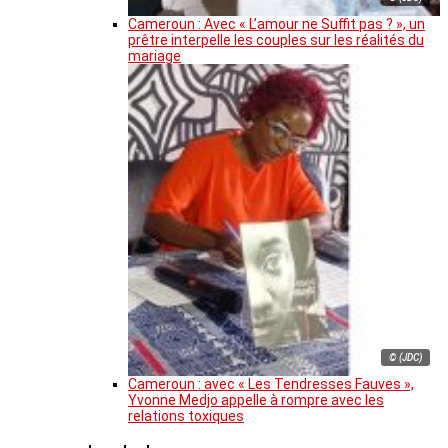
Cameroun : Avec « L’amour ne Suffit pas ? », un
prêtre interpelle les couples sur les réalités du
mariage
© (JDC)
Cameroun : avec « Les Tendresses Fauves »,
Yvonne Medjo appelle à rompre avec les
relations toxiques