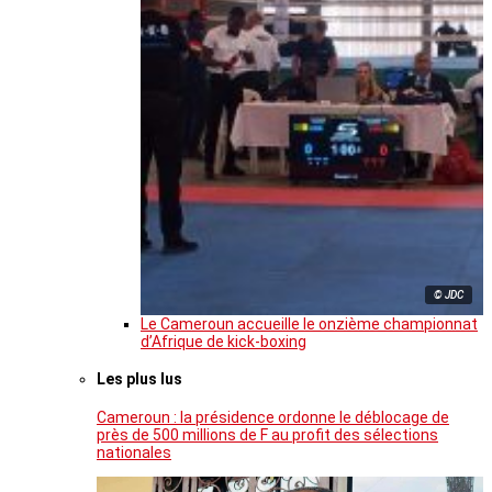
© JDC
Le Cameroun accueille le onzième championnat
d’Afrique de kick-boxing
Les plus lus
Cameroun : la présidence ordonne le déblocage de
près de 500 millions de F au profit des sélections
nationales