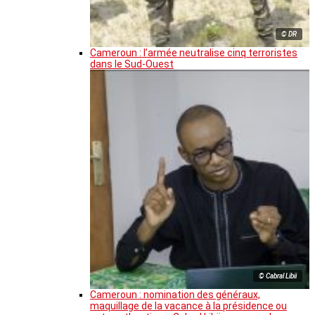
© DR
Cameroun : l’armée neutralise cinq terroristes
dans le Sud-Ouest
© Cabral Libii
Cameroun : nomination des généraux,
maquillage de la vacance à la présidence ou