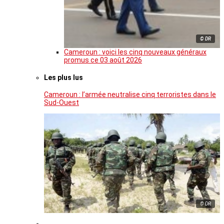
© DR
Cameroun : voici les cinq nouveaux généraux
promus ce 03 août 2026
Les plus lus
Cameroun : l’armée neutralise cinq terroristes dans le
Sud-Ouest
© DR