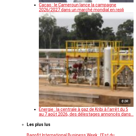
Cacao : le Cameroun lance la campagne
2026/2027 dans un marché mondial en repli
© DR
Énergie : la centrale à gaz de Kribi à l’arrêt du 5
au 7 août 2026, des délestages annoncés dans…
Les plus lus
Bagofit International Business Week : l’Est du