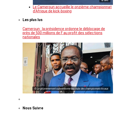
© JDC
Le Cameroun accueille le onzième championnat
d’Afrique de kick-boxing
Les plus lus
Cameroun : la présidence ordonne le déblocage de
près de 500 millions de F au profit des sélections
nationales
© Le gouvernement subventionne les clubs des championnats locaux
Nous Suivre