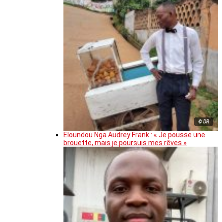
© DR
Eloundou Nga Audrey Frank : « Je pousse une
brouette, mais je poursuis mes rêves »