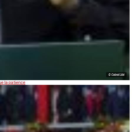
© Cabral Libii
ue la patience