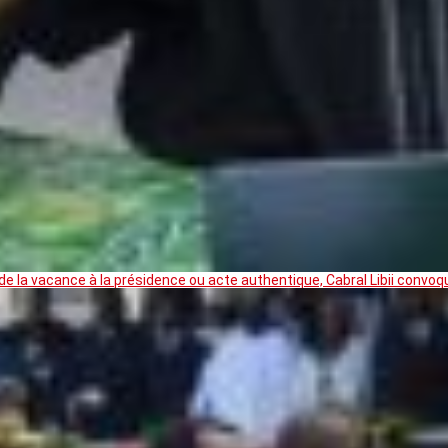
 la vacance à la présidence ou acte authentique, Cabral Libii convoq