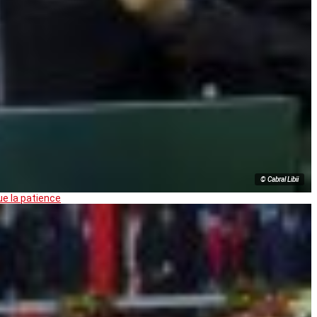
© Cabral Libii
ue la patience