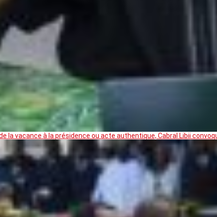
 la vacance à la présidence ou acte authentique, Cabral Libii convoq