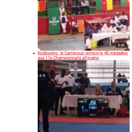
© DR
Kickboxing : le Cameroun remporte 40 médailles
aux 11e Championnats africains