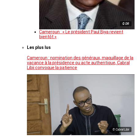
© DR
Cameroun : « Le président Paul Biya revient
bientôt »
Les plus lus
Cameroun : nomination des généraux, maquillage de la
vacance à la présidence ou acte authentique, Cabral
Libii convoque la patience
© Cabral Libii