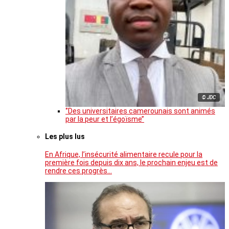
© JDC
‘’Des universitaires camerounais sont animés
par la peur et l’égoïsme’’
Les plus lus
En Afrique, l’insécurité alimentaire recule pour la
première fois depuis dix ans, le prochain enjeu est de
rendre ces progrès…