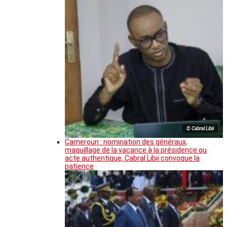
© Cabral Libii
Cameroun : nomination des généraux,
maquillage de la vacance à la présidence ou
acte authentique, Cabral Libii convoque la
patience