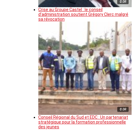
© DR
Crise au Groupe Castel : le conseil
d’administration soutient Grégory Clerc malgré
sa révocation
© DR
Conseil Régional du Sud et EDC : Un partenariat
stratégique pour la formation professionnelle
des jeunes