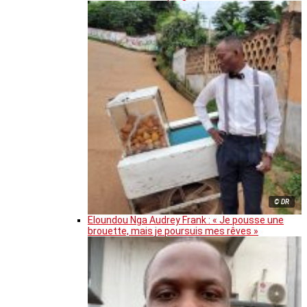
© DR
Eloundou Nga Audrey Frank : « Je pousse une
brouette, mais je poursuis mes rêves »