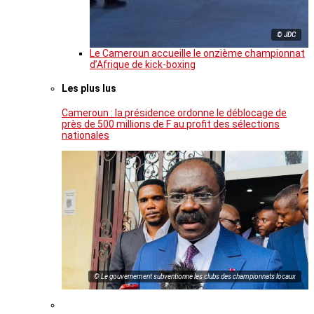
© JDC
Le Cameroun accueille le onzième championnat
d’Afrique de kick-boxing
Les plus lus
Cameroun : la présidence ordonne le déblocage de
près de 500 millions de F au profit des sélections
nationales
© Le gouvernement subventionne les clubs des championnats locaux