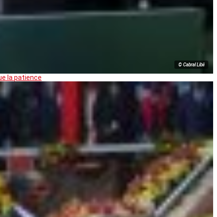
© Cabral Libii
ue la patience