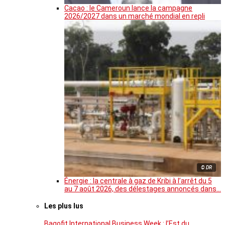
Cacao : le Cameroun lance la campagne
2026/2027 dans un marché mondial en repli
© DR
Énergie : la centrale à gaz de Kribi à l’arrêt du 5
au 7 août 2026, des délestages annoncés dans…
Les plus lus
Bagofit International Business Week : l’Est du