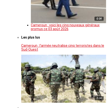
© DR
Cameroun : voici les cinq nouveaux généraux
promus ce 03 août 2026
Les plus lus
Cameroun : l’armée neutralise cinq terroristes dans le
Sud-Ouest
© DR