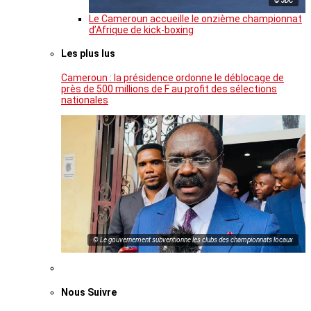
© JDC
Le Cameroun accueille le onzième championnat
d’Afrique de kick-boxing
Les plus lus
Cameroun : la présidence ordonne le déblocage de
près de 500 millions de F au profit des sélections
nationales
© Le gouvernement subventionne les clubs des championnats locaux
Nous Suivre