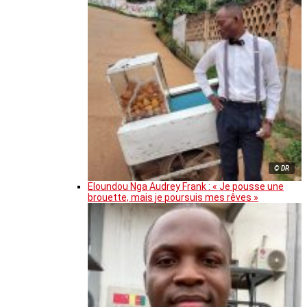
© DR
Eloundou Nga Audrey Frank : « Je pousse une
brouette, mais je poursuis mes rêves »