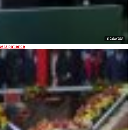
© Cabral Libii
ue la patience