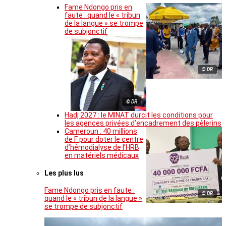
Fame Ndongo pris en
faute : quand le « tribun
de la langue » se trompe
de subjonctif
© DR
© DR
Hadj 2027 : le MINAT durcit les conditions pour
les agences privées d’encadrement des pèlerins
Cameroun : 40 millions
de F pour doter le centre
d’hémodialyse de l’HRB
en matériels médicaux
Les plus lus
Fame Ndongo pris en faute :
© DR
quand le « tribun de la langue »
se trompe de subjonctif