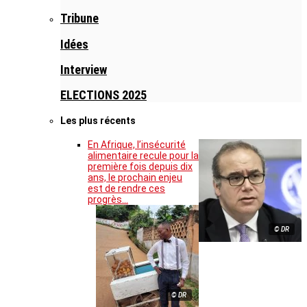
Tribune
Idées
Interview
ELECTIONS 2025
Les plus récents
En Afrique, l’insécurité
alimentaire recule pour la
première fois depuis dix
ans, le prochain enjeu
est de rendre ces
progrès…
© DR
© DR