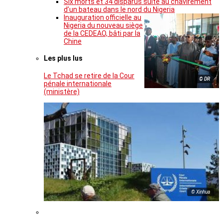
Six morts et 34 disparus suite au chavirement
d’un bateau dans le nord du Nigeria
Inauguration officielle au
Nigeria du nouveau siège
de la CEDEAO, bâti par la
Chine
Les plus lus
Le Tchad se retire de la Cour
© DR
pénale internationale
(ministère)
© Xinhua