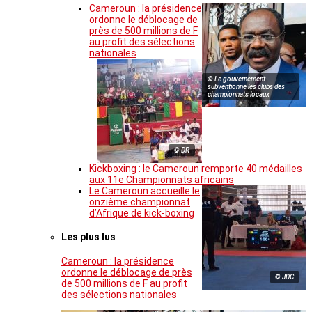
Cameroun : la présidence
ordonne le déblocage de
près de 500 millions de F
au profit des sélections
nationales
© Le gouvernement
subventionne les clubs des
championnats locaux
© DR
Kickboxing : le Cameroun remporte 40 médailles
aux 11e Championnats africains
Le Cameroun accueille le
onzième championnat
d’Afrique de kick-boxing
Les plus lus
Cameroun : la présidence
ordonne le déblocage de près
© JDC
de 500 millions de F au profit
des sélections nationales