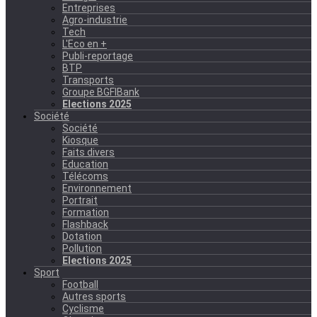
Entreprises
Agro-industrie
Tech
L'Eco en +
Publi-reportage
BTP
Transports
Groupe BGFIBank
Elections 2025
Société
Société
Kiosque
Faits divers
Education
Télécoms
Environnement
Portrait
Formation
Flashback
Dotation
Pollution
Elections 2025
Sport
Football
Autres sports
Cyclisme