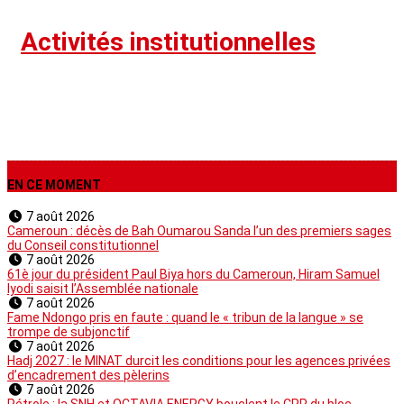
›
Activités institutionnelles
EN CE MOMENT
7 août 2026
Cameroun : décès de Bah Oumarou Sanda l’un des premiers sages
du Conseil constitutionnel
7 août 2026
61è jour du président Paul Biya hors du Cameroun, Hiram Samuel
Iyodi saisit l’Assemblée nationale
7 août 2026
Fame Ndongo pris en faute : quand le « tribun de la langue » se
trompe de subjonctif
7 août 2026
Hadj 2027 : le MINAT durcit les conditions pour les agences privées
d’encadrement des pèlerins
7 août 2026
Pétrole : la SNH et OCTAVIA ENERGY bouclent le CPP du bloc