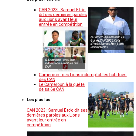
CAN 2023 : Samuel Eto’o
dit ses dernières paroles
aux Lions avant leur
entrée en compétition
© Cameroun,Cameroun vs
Guinée,CAN 2023,Côte
d’Ivoire,Samuel Eto’o,Lions
Indomptables
© Cameroun : ces Lions
indomptables habitués des
CAN
Cameroun : ces Lions indomptables habitués
des CAN
Le Cameroun à la quête
de sa 6e CAN
Les plus lus
CAN 2023 : Samuel Eto’o dit ses
dernières paroles aux Lions
avant leur entrée en
compétition