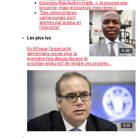
Eloundou Nga Audrey Frank : « Je pousse une
brouette, mais je poursuis mes rêves »
‘’Des universitaires
camerounais sont
animés par la peur et
l’égoïsme’’
Les plus lus
En Afrique, l’insécurité
© JDC
alimentaire recule pour la
première fois depuis dix ans, le
prochain enjeu est de rendre ces progrès…
© DR