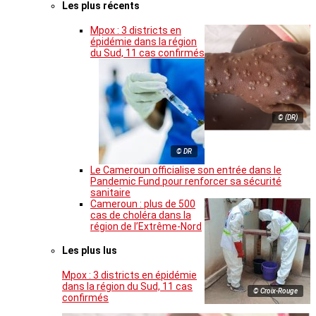
Les plus récents
Mpox : 3 districts en
épidémie dans la région
du Sud, 11 cas confirmés
© (DR)
© DR
Le Cameroun officialise son entrée dans le
Pandemic Fund pour renforcer sa sécurité
sanitaire
Cameroun : plus de 500
cas de choléra dans la
région de l’Extrême-Nord
Les plus lus
Mpox : 3 districts en épidémie
dans la région du Sud, 11 cas
© Croix-Rouge
confirmés