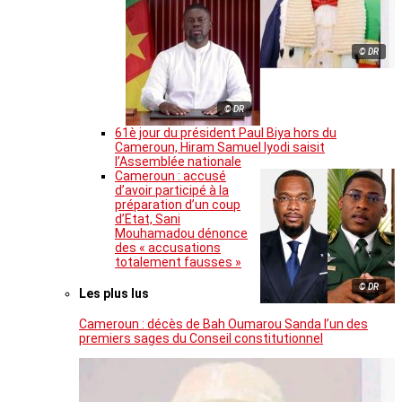
© DR
© DR
61è jour du président Paul Biya hors du
Cameroun, Hiram Samuel Iyodi saisit
l’Assemblée nationale
Cameroun : accusé
d’avoir participé à la
préparation d’un coup
d’Etat, Sani
Mouhamadou dénonce
des « accusations
totalement fausses »
© DR
Les plus lus
Cameroun : décès de Bah Oumarou Sanda l’un des
premiers sages du Conseil constitutionnel