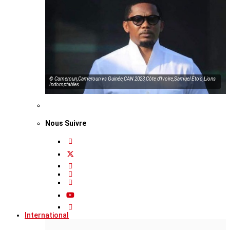
© Cameroun,Cameroun vs Guinée,CAN 2023,Côte d’Ivoire,Samuel Eto’o,Lions
Indomptables
Nous Suivre
International