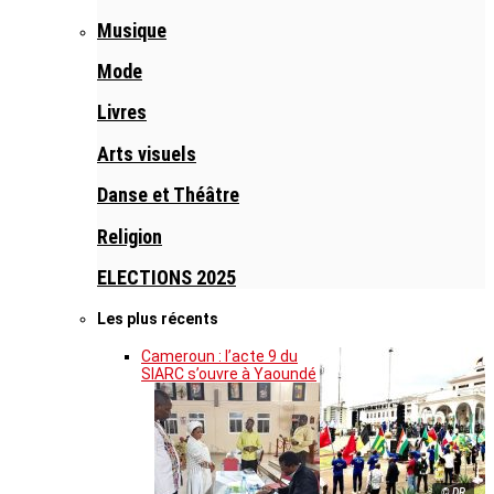
Musique
Mode
Livres
Arts visuels
Danse et Théâtre
Religion
ELECTIONS 2025
Les plus récents
Cameroun : l’acte 9 du
SIARC s’ouvre à Yaoundé
© DR