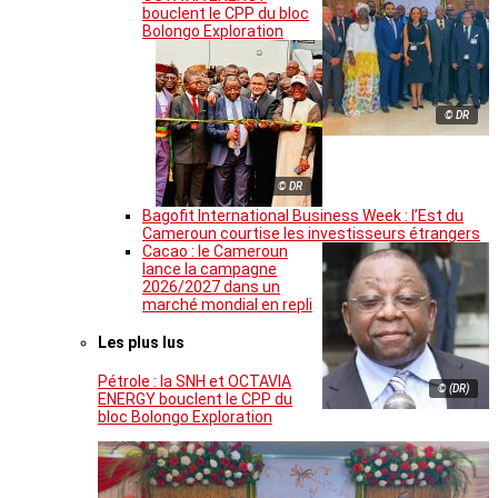
bouclent le CPP du bloc
Bolongo Exploration
© DR
© DR
Bagofit International Business Week : l’Est du
Cameroun courtise les investisseurs étrangers
Cacao : le Cameroun
lance la campagne
2026/2027 dans un
marché mondial en repli
Les plus lus
Pétrole : la SNH et OCTAVIA
© (DR)
ENERGY bouclent le CPP du
bloc Bolongo Exploration