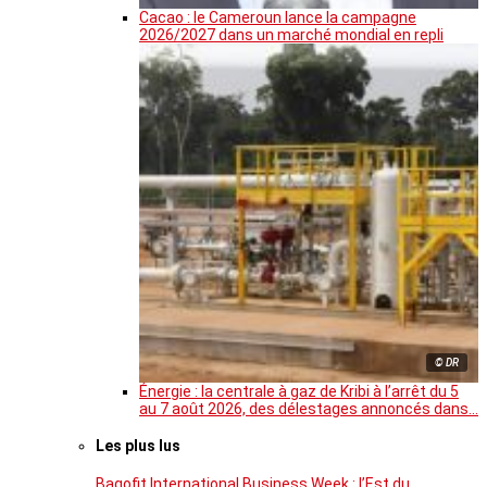
Cacao : le Cameroun lance la campagne
2026/2027 dans un marché mondial en repli
© DR
Énergie : la centrale à gaz de Kribi à l’arrêt du 5
au 7 août 2026, des délestages annoncés dans…
Les plus lus
Bagofit International Business Week : l’Est du