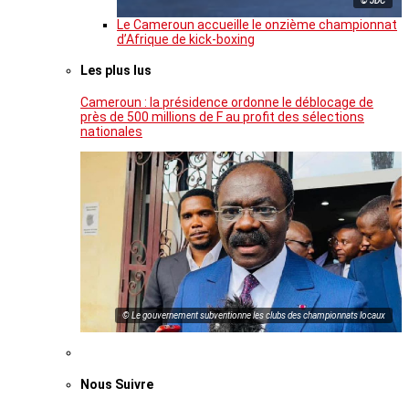
© JDC
Le Cameroun accueille le onzième championnat
d’Afrique de kick-boxing
Les plus lus
Cameroun : la présidence ordonne le déblocage de
près de 500 millions de F au profit des sélections
nationales
© Le gouvernement subventionne les clubs des championnats locaux
Nous Suivre