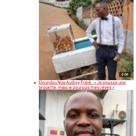
© DR
Eloundou Nga Audrey Frank : « Je pousse une
brouette, mais je poursuis mes rêves »