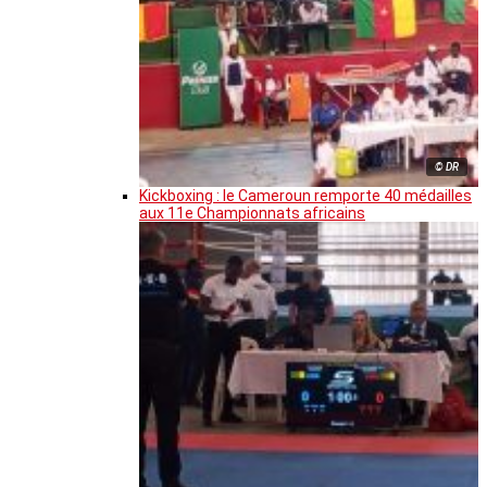
© DR
Kickboxing : le Cameroun remporte 40 médailles
aux 11e Championnats africains