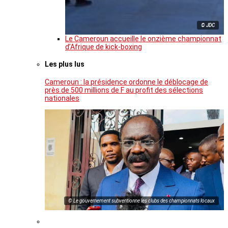
© JDC
Le Cameroun accueille le onzième championnat
d’Afrique de kick-boxing
Les plus lus
Cameroun : la présidence ordonne le déblocage de
près de 500 millions de F au profit des sélections
nationales
© Le gouvernement subventionne les clubs des championnats locaux