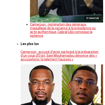
© Cabral Libii
Cameroun : nomination des généraux,
maquillage de la vacance à la présidence ou
acte authentique, Cabral Libii convoque la
patience
Les plus lus
Cameroun : accusé d’avoir participé à la préparation
d’un coup d’Etat, Sani Mouhamadou dénonce des «
accusations totalement fausses »