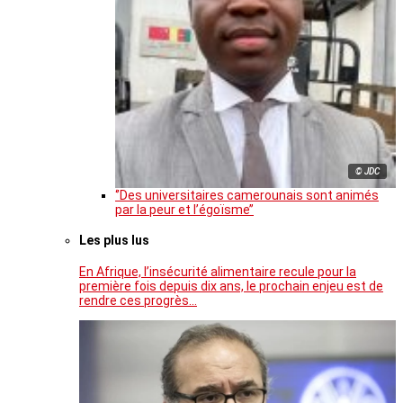
© JDC
‘’Des universitaires camerounais sont animés
par la peur et l’égoïsme’’
Les plus lus
En Afrique, l’insécurité alimentaire recule pour la
première fois depuis dix ans, le prochain enjeu est de
rendre ces progrès…