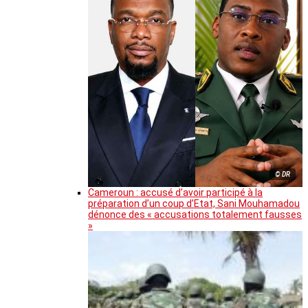
© DR
Cameroun : accusé d’avoir participé à la
préparation d’un coup d’Etat, Sani Mouhamadou
dénonce des « accusations totalement fausses
»