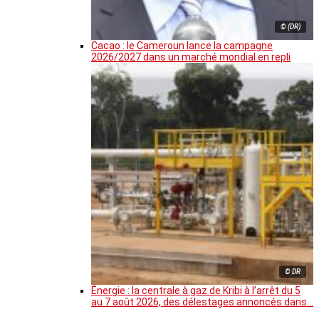
© (DR)
Cacao : le Cameroun lance la campagne
2026/2027 dans un marché mondial en repli
© DR
Énergie : la centrale à gaz de Kribi à l’arrêt du 5
au 7 août 2026, des délestages annoncés dans…