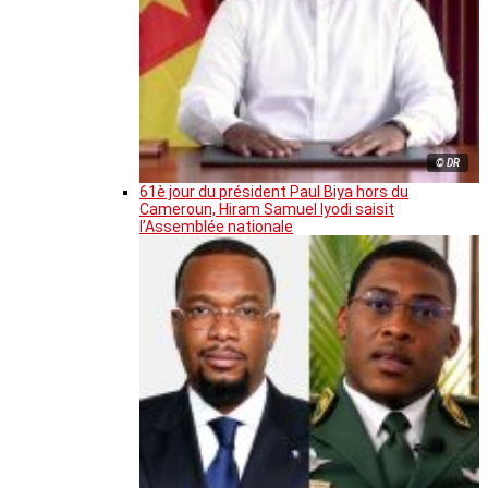
© DR
61è jour du président Paul Biya hors du
Cameroun, Hiram Samuel Iyodi saisit
l’Assemblée nationale