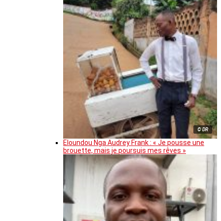
© DR
Eloundou Nga Audrey Frank : « Je pousse une
brouette, mais je poursuis mes rêves »