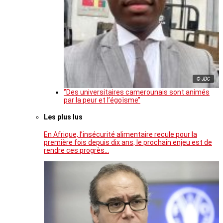
© JDC
‘’Des universitaires camerounais sont animés
par la peur et l’égoïsme’’
Les plus lus
En Afrique, l’insécurité alimentaire recule pour la
première fois depuis dix ans, le prochain enjeu est de
rendre ces progrès…