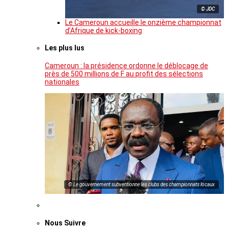
© JDC
Le Cameroun accueille le onzième championnat
d’Afrique de kick-boxing
Les plus lus
Cameroun : la présidence ordonne le déblocage de
près de 500 millions de F au profit des sélections
nationales
© Le gouvernement subventionne les clubs des championnats locaux
Nous Suivre