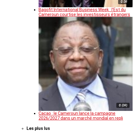
© DR
Bagofit International Business Week : l’Est du
Cameroun courtise les investisseurs étrangers
© (DR)
Cacao : le Cameroun lance la campagne
2026/2027 dans un marché mondial en repli
Les plus lus