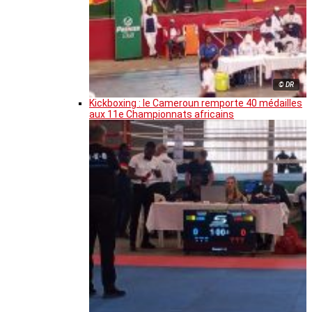
© DR
Kickboxing : le Cameroun remporte 40 médailles
aux 11e Championnats africains