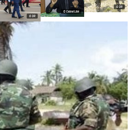
© DR
© Cabral Libii
© DR