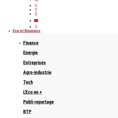
Eco et Business
Finance
Energie
Entreprises
Agro-industrie
Tech
L'Eco en +
Publi-reportage
BTP