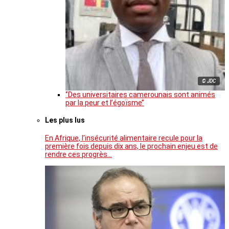
© JDC
‘’Des universitaires camerounais sont animés
par la peur et l’égoïsme’’
Les plus lus
En Afrique, l’insécurité alimentaire recule pour la
première fois depuis dix ans, le prochain enjeu est de
rendre ces progrès…