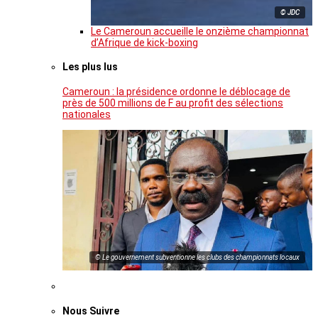
© JDC
Le Cameroun accueille le onzième championnat
d’Afrique de kick-boxing
Les plus lus
Cameroun : la présidence ordonne le déblocage de
près de 500 millions de F au profit des sélections
nationales
© Le gouvernement subventionne les clubs des championnats locaux
Nous Suivre