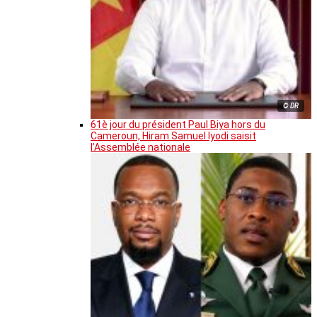
© DR
61è jour du président Paul Biya hors du
Cameroun, Hiram Samuel Iyodi saisit
l’Assemblée nationale