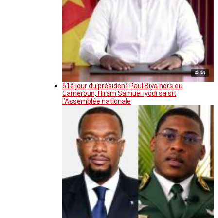
© DR
61è jour du président Paul Biya hors du
Cameroun, Hiram Samuel Iyodi saisit
l’Assemblée nationale