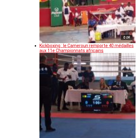
© DR
Kickboxing : le Cameroun remporte 40 médailles
aux 11e Championnats africains