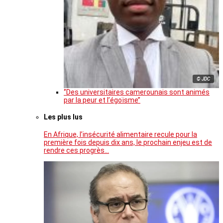
© JDC
‘’Des universitaires camerounais sont animés
par la peur et l’égoïsme’’
Les plus lus
En Afrique, l’insécurité alimentaire recule pour la
première fois depuis dix ans, le prochain enjeu est de
rendre ces progrès…