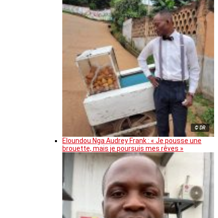
© DR
Eloundou Nga Audrey Frank : « Je pousse une
brouette, mais je poursuis mes rêves »