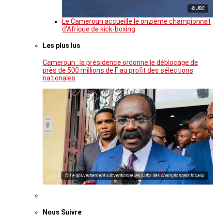
© JDC
Le Cameroun accueille le onzième championnat
d’Afrique de kick-boxing
Les plus lus
Cameroun : la présidence ordonne le déblocage de
près de 500 millions de F au profit des sélections
nationales
© Le gouvernement subventionne les clubs des championnats locaux
Nous Suivre