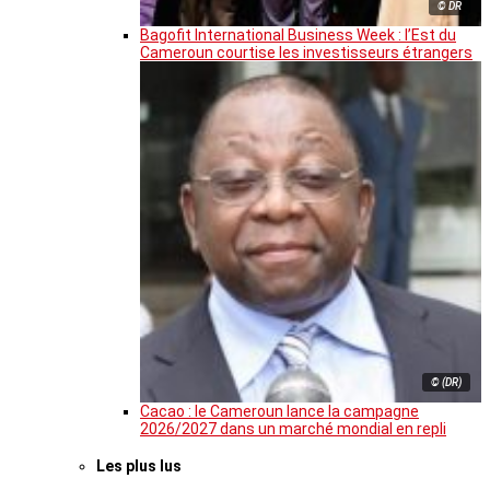
© DR
Bagofit International Business Week : l’Est du
Cameroun courtise les investisseurs étrangers
© (DR)
Cacao : le Cameroun lance la campagne
2026/2027 dans un marché mondial en repli
Les plus lus