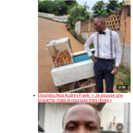
© DR
Eloundou Nga Audrey Frank : « Je pousse une
brouette, mais je poursuis mes rêves »