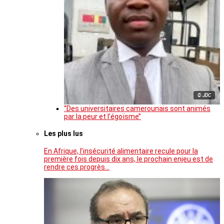
© JDC
‘’Des universitaires camerounais sont animés
par la peur et l’égoïsme’’
Les plus lus
En Afrique, l’insécurité alimentaire recule pour la
première fois depuis dix ans, le prochain enjeu est de
rendre ces progrès…