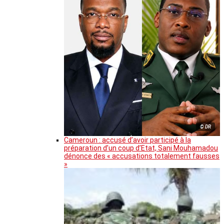
© DR
Cameroun : accusé d’avoir participé à la
préparation d’un coup d’Etat, Sani Mouhamadou
dénonce des « accusations totalement fausses
»