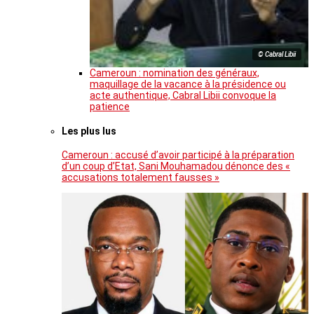
© Cabral Libii
Cameroun : nomination des généraux,
maquillage de la vacance à la présidence ou
acte authentique, Cabral Libii convoque la
patience
Les plus lus
Cameroun : accusé d’avoir participé à la préparation
d’un coup d’Etat, Sani Mouhamadou dénonce des «
accusations totalement fausses »