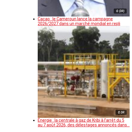
© (DR)
Cacao : le Cameroun lance la campagne
2026/2027 dans un marché mondial en repli
© DR
Énergie : la centrale à gaz de Kribi à l’arrêt du 5
au 7 août 2026, des délestages annoncés dans…