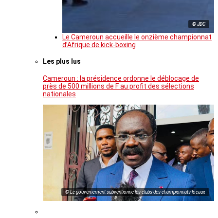
© JDC
Le Cameroun accueille le onzième championnat
d’Afrique de kick-boxing
Les plus lus
Cameroun : la présidence ordonne le déblocage de
près de 500 millions de F au profit des sélections
nationales
© Le gouvernement subventionne les clubs des championnats locaux