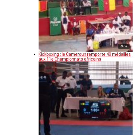
© DR
Kickboxing : le Cameroun remporte 40 médailles
aux 11e Championnats africains