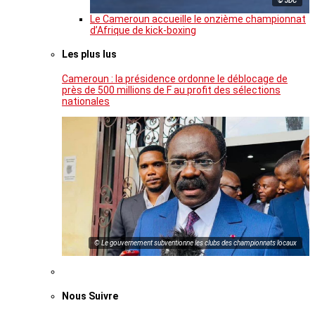
© JDC
Le Cameroun accueille le onzième championnat
d’Afrique de kick-boxing
Les plus lus
Cameroun : la présidence ordonne le déblocage de
près de 500 millions de F au profit des sélections
nationales
© Le gouvernement subventionne les clubs des championnats locaux
Nous Suivre