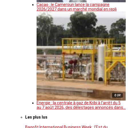
Cacao : le Cameroun lance la campagne
2026/2027 dans un marché mondial en repli
© DR
Énergie : la centrale à gaz de Kribi à l’arrêt du 5
au 7 août 2026, des délestages annoncés dans…
Les plus lus
Bagofit International Business Week : l’Est du