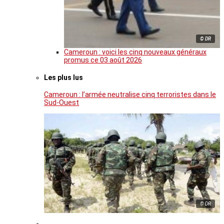
© DR
Cameroun : voici les cinq nouveaux généraux
promus ce 03 août 2026
Les plus lus
Cameroun : l’armée neutralise cinq terroristes dans le
Sud-Ouest
© DR