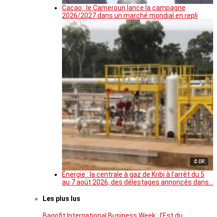
Cacao : le Cameroun lance la campagne
2026/2027 dans un marché mondial en repli
© DR
Énergie : la centrale à gaz de Kribi à l’arrêt du 5
au 7 août 2026, des délestages annoncés dans…
Les plus lus
Bagofit International Business Week : l’Est du