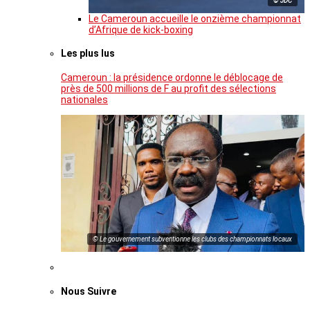
© JDC
Le Cameroun accueille le onzième championnat
d’Afrique de kick-boxing
Les plus lus
Cameroun : la présidence ordonne le déblocage de
près de 500 millions de F au profit des sélections
nationales
© Le gouvernement subventionne les clubs des championnats locaux
Nous Suivre