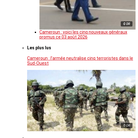
© DR
Cameroun : voici les cinq nouveaux généraux
promus ce 03 août 2026
Les plus lus
Cameroun : l’armée neutralise cinq terroristes dans le
Sud-Ouest
© DR