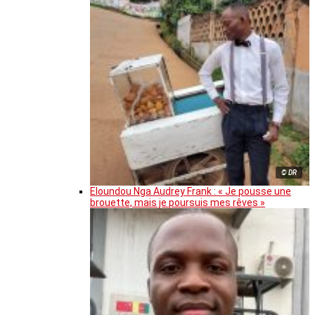
© DR
Eloundou Nga Audrey Frank : « Je pousse une
brouette, mais je poursuis mes rêves »