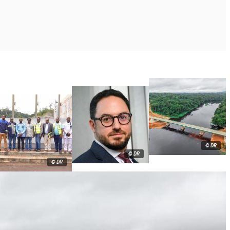
© DR
© DR
© DR