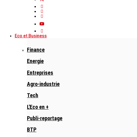
Eco et Business
Finance
Energie
Entreprises
Agro-industrie
Tech
L'Eco en +
Publi-reportage
BTP