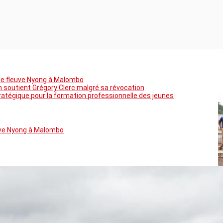
 le fleuve Nyong à Malombo
on soutient Grégory Clerc malgré sa révocation
tratégique pour la formation professionnelle des jeunes
euve Nyong à Malombo