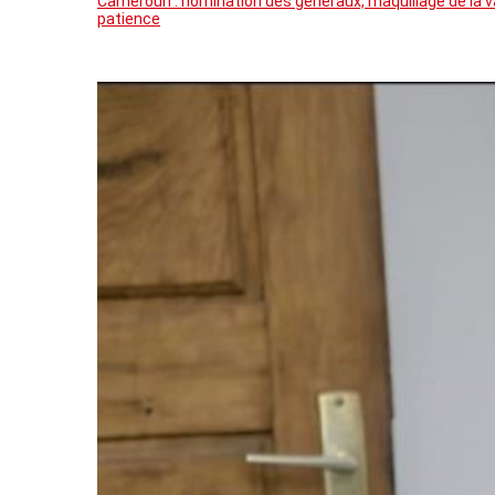
Cameroun : nomination des généraux, maquillage de la va
patience