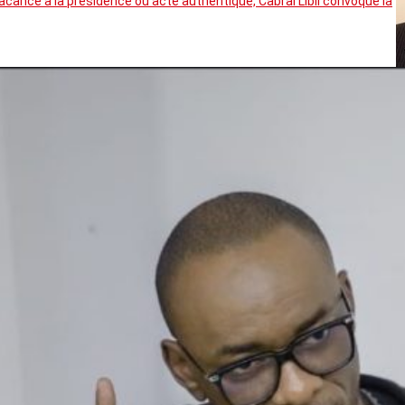
cance à la présidence ou acte authentique, Cabral Libii convoque la