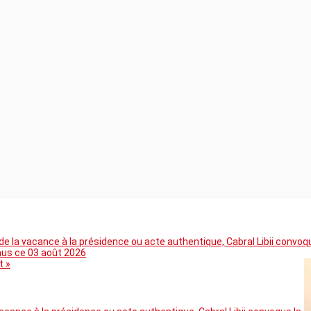
 la vacance à la présidence ou acte authentique, Cabral Libii convoq
mus ce 03 août 2026
t »