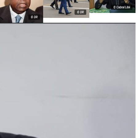
© Cabral Libii
© DR
© DR