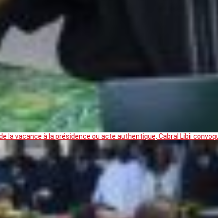
 la vacance à la présidence ou acte authentique, Cabral Libii convoq