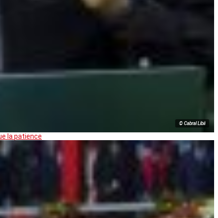
© Cabral Libii
ue la patience