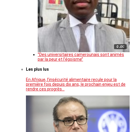
© JDC
‘’Des universitaires camerounais sont animés
par la peur et l’égoïsme’’
Les plus lus
En Afrique, l’insécurité alimentaire recule pour la
première fois depuis dix ans, le prochain enjeu est de
rendre ces progrès…