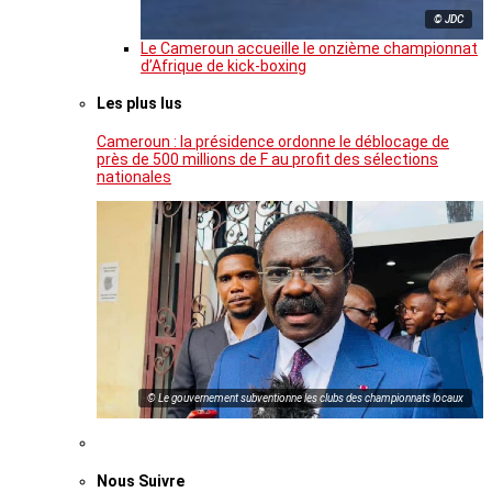
© JDC
Le Cameroun accueille le onzième championnat
d’Afrique de kick-boxing
Les plus lus
Cameroun : la présidence ordonne le déblocage de
près de 500 millions de F au profit des sélections
nationales
© Le gouvernement subventionne les clubs des championnats locaux
Nous Suivre