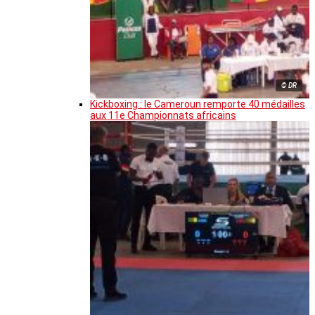
© DR
Kickboxing : le Cameroun remporte 40 médailles
aux 11e Championnats africains