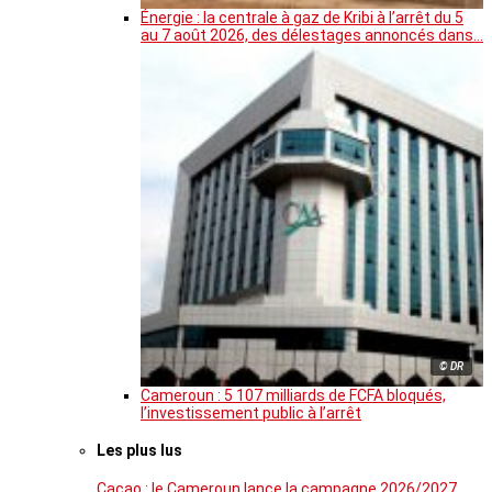
Énergie : la centrale à gaz de Kribi à l’arrêt du 5
au 7 août 2026, des délestages annoncés dans…
© DR
Cameroun : 5 107 milliards de FCFA bloqués,
l’investissement public à l’arrêt
Les plus lus
Cacao : le Cameroun lance la campagne 2026/2027