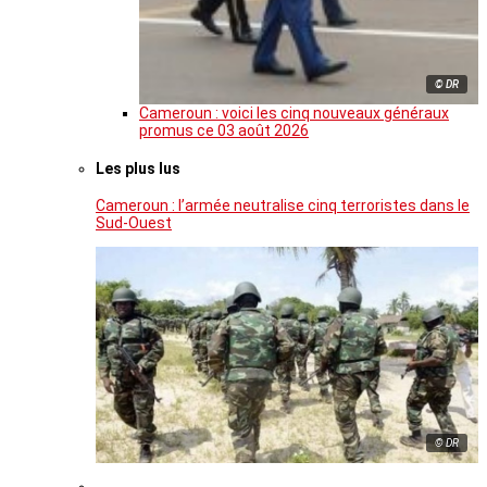
© DR
Cameroun : voici les cinq nouveaux généraux
promus ce 03 août 2026
Les plus lus
Cameroun : l’armée neutralise cinq terroristes dans le
Sud-Ouest
© DR