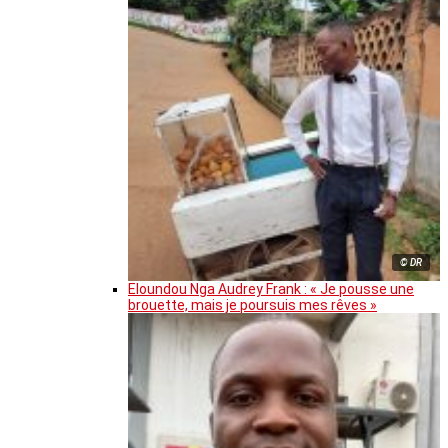
© DR
Eloundou Nga Audrey Frank : « Je pousse une
brouette, mais je poursuis mes rêves »