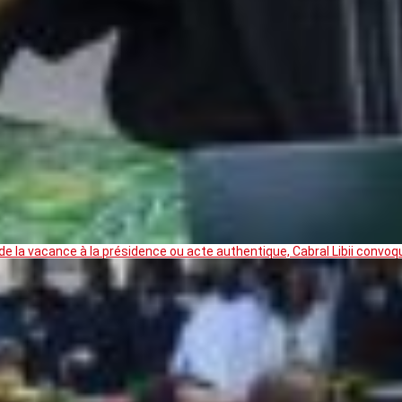
 la vacance à la présidence ou acte authentique, Cabral Libii convoq