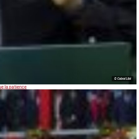
© Cabral Libii
ue la patience