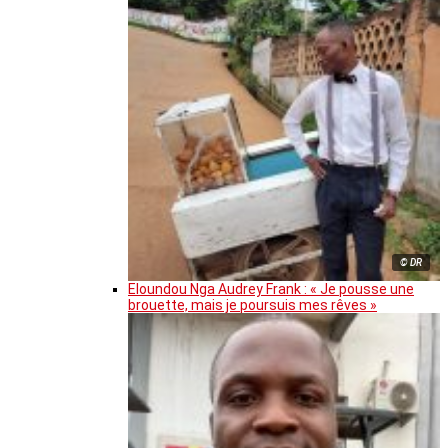
© DR
Eloundou Nga Audrey Frank : « Je pousse une
brouette, mais je poursuis mes rêves »