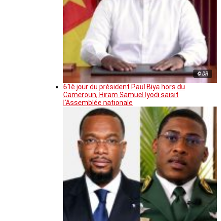
© DR
61è jour du président Paul Biya hors du
Cameroun, Hiram Samuel Iyodi saisit
l’Assemblée nationale