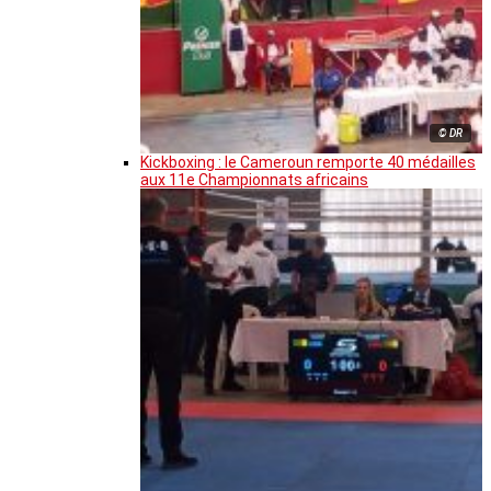
© DR
Kickboxing : le Cameroun remporte 40 médailles
aux 11e Championnats africains