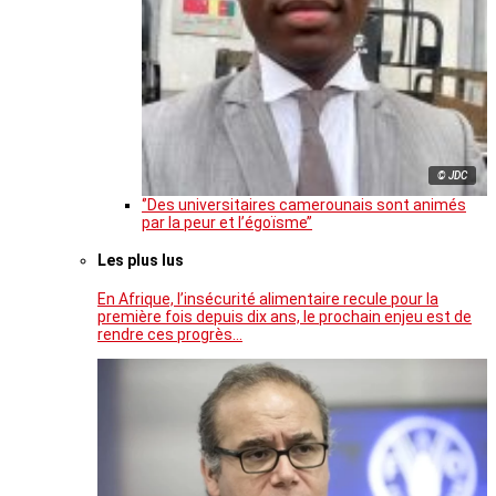
© JDC
‘’Des universitaires camerounais sont animés
par la peur et l’égoïsme’’
Les plus lus
En Afrique, l’insécurité alimentaire recule pour la
première fois depuis dix ans, le prochain enjeu est de
rendre ces progrès…