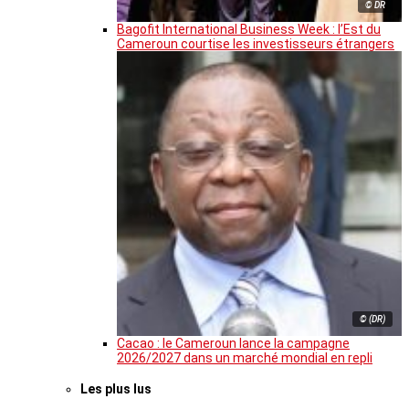
© DR
Bagofit International Business Week : l’Est du
Cameroun courtise les investisseurs étrangers
© (DR)
Cacao : le Cameroun lance la campagne
2026/2027 dans un marché mondial en repli
Les plus lus