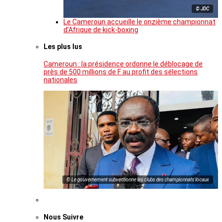
© JDC
Le Cameroun accueille le onzième championnat
d’Afrique de kick-boxing
Les plus lus
Cameroun : la présidence ordonne le déblocage de
près de 500 millions de F au profit des sélections
nationales
© Le gouvernement subventionne les clubs des championnats locaux
Nous Suivre