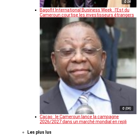
© DR
Bagofit International Business Week : l’Est du
Cameroun courtise les investisseurs étrangers
© (DR)
Cacao : le Cameroun lance la campagne
2026/2027 dans un marché mondial en repli
Les plus lus