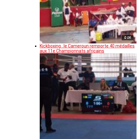
© DR
Kickboxing : le Cameroun remporte 40 médailles
aux 11e Championnats africains