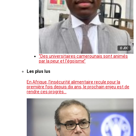
© JDC
‘’Des universitaires camerounais sont animés
par la peur et l’égoïsme’’
Les plus lus
En Afrique, l’insécurité alimentaire recule pour la
première fois depuis dix ans, le prochain enjeu est de
rendre ces progrès…