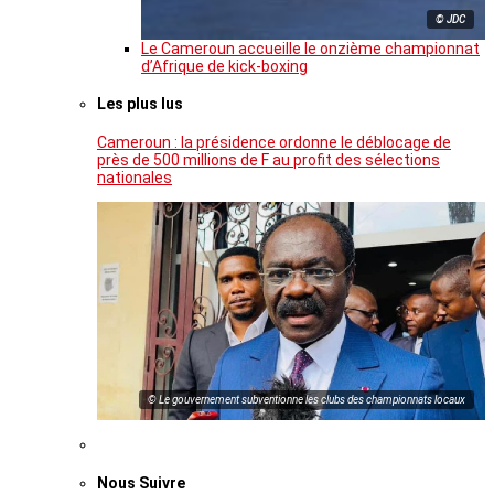
© JDC
Le Cameroun accueille le onzième championnat
d’Afrique de kick-boxing
Les plus lus
Cameroun : la présidence ordonne le déblocage de
près de 500 millions de F au profit des sélections
nationales
© Le gouvernement subventionne les clubs des championnats locaux
Nous Suivre