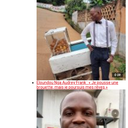
© DR
Eloundou Nga Audrey Frank : « Je pousse une
brouette, mais je poursuis mes rêves »