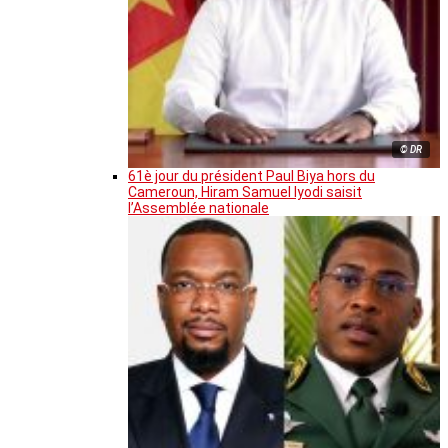
© DR
61è jour du président Paul Biya hors du
Cameroun, Hiram Samuel Iyodi saisit
l’Assemblée nationale