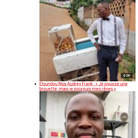
© DR
Eloundou Nga Audrey Frank : « Je pousse une
brouette, mais je poursuis mes rêves »