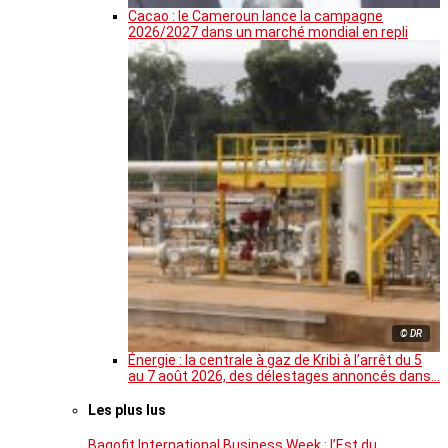
Cacao : le Cameroun lance la campagne
2026/2027 dans un marché mondial en repli
© DR
Énergie : la centrale à gaz de Kribi à l’arrêt du 5
au 7 août 2026, des délestages annoncés dans…
Les plus lus
Bagofit International Business Week : l’Est du