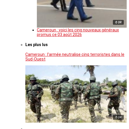
© DR
Cameroun : voici les cinq nouveaux généraux
promus ce 03 août 2026
Les plus lus
Cameroun : l’armée neutralise cinq terroristes dans le
Sud-Ouest
© DR