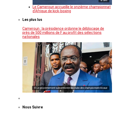
© JDC
Le Cameroun accueille le onzième championnat
d’Afrique de kick-boxing
Les plus lus
Cameroun : la présidence ordonne le déblocage de
près de 500 millions de F au profit des sélections
nationales
© Le gouvernement subventionne les clubs des championnats locaux
Nous Suivre