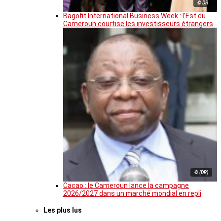
© DR
Bagofit International Business Week : l’Est du
Cameroun courtise les investisseurs étrangers
© (DR)
Cacao : le Cameroun lance la campagne
2026/2027 dans un marché mondial en repli
Les plus lus