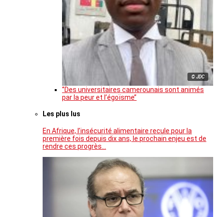
© JDC
‘’Des universitaires camerounais sont animés
par la peur et l’égoïsme’’
Les plus lus
En Afrique, l’insécurité alimentaire recule pour la
première fois depuis dix ans, le prochain enjeu est de
rendre ces progrès…