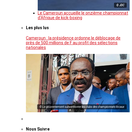
© JDC
Le Cameroun accueille le onzième championnat
d’Afrique de kick-boxing
Les plus lus
Cameroun : la présidence ordonne le déblocage de
près de 500 millions de F au profit des sélections
nationales
© Le gouvernement subventionne les clubs des championnats locaux
Nous Suivre