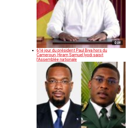
© DR
61è jour du président Paul Biya hors du
Cameroun, Hiram Samuel Iyodi saisit
l’Assemblée nationale