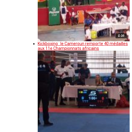
© DR
Kickboxing : le Cameroun remporte 40 médailles
aux 11e Championnats africains