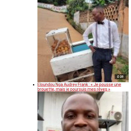
© DR
Eloundou Nga Audrey Frank : « Je pousse une
brouette, mais je poursuis mes rêves »