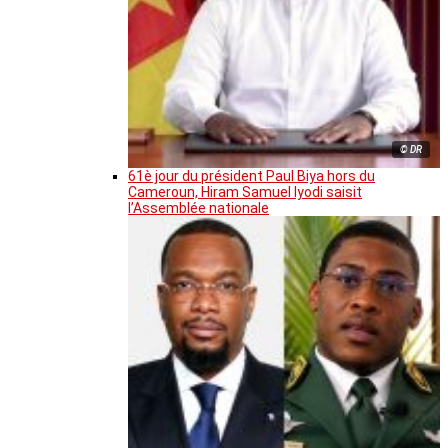
© DR
61è jour du président Paul Biya hors du
Cameroun, Hiram Samuel Iyodi saisit
l’Assemblée nationale