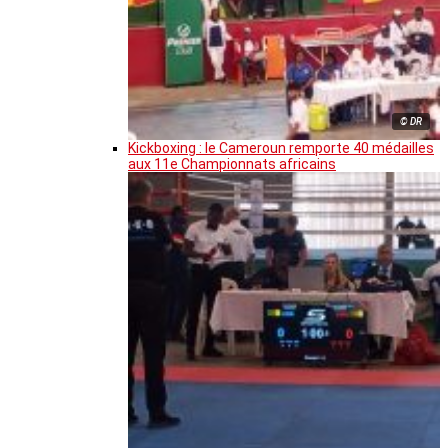
© DR
Kickboxing : le Cameroun remporte 40 médailles
aux 11e Championnats africains