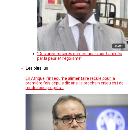
© JDC
‘’Des universitaires camerounais sont animés
par la peur et l’égoïsme’’
Les plus lus
En Afrique, l’insécurité alimentaire recule pour la
première fois depuis dix ans, le prochain enjeu est de
rendre ces progrès…