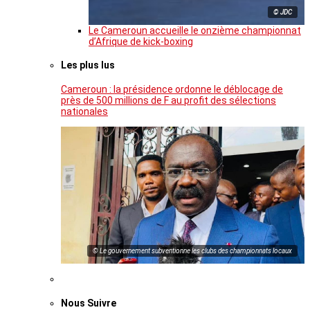
© JDC
Le Cameroun accueille le onzième championnat
d’Afrique de kick-boxing
Les plus lus
Cameroun : la présidence ordonne le déblocage de
près de 500 millions de F au profit des sélections
nationales
© Le gouvernement subventionne les clubs des championnats locaux
Nous Suivre