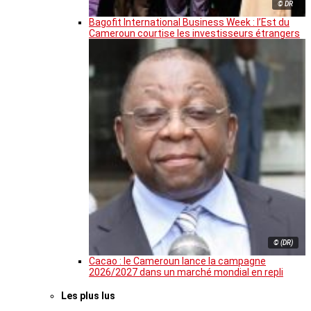
© DR
Bagofit International Business Week : l’Est du
Cameroun courtise les investisseurs étrangers
© (DR)
Cacao : le Cameroun lance la campagne
2026/2027 dans un marché mondial en repli
Les plus lus