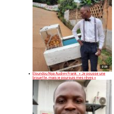
© DR
Eloundou Nga Audrey Frank : « Je pousse une
brouette, mais je poursuis mes rêves »