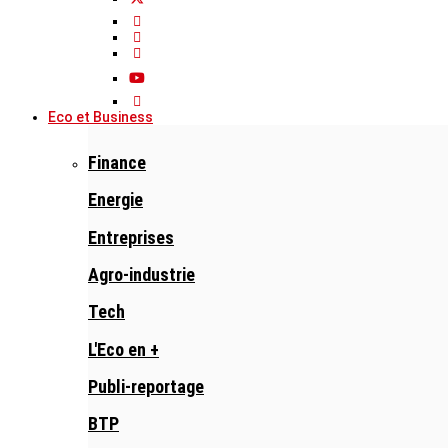
Eco et Business
Finance
Energie
Entreprises
Agro-industrie
Tech
L'Eco en +
Publi-reportage
BTP