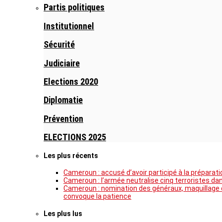
Partis politiques
Institutionnel
Sécurité
Judiciaire
Elections 2020
Diplomatie
Prévention
ELECTIONS 2025
Les plus récents
Cameroun : accusé d’avoir participé à la prépar
Cameroun : l’armée neutralise cinq terroristes da
Cameroun : nomination des généraux, maquillage de
convoque la patience
Les plus lus