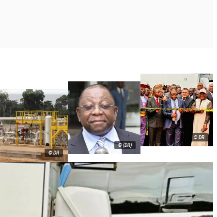
© DR
© (DR)
© DR