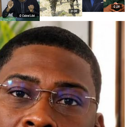
© DR
© DR
© Cabral Libii