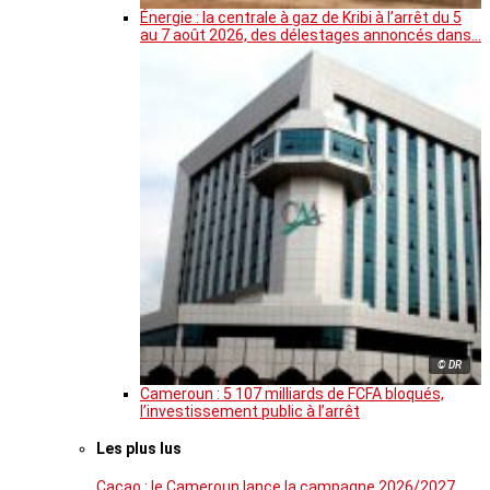
Énergie : la centrale à gaz de Kribi à l’arrêt du 5
au 7 août 2026, des délestages annoncés dans…
© DR
Cameroun : 5 107 milliards de FCFA bloqués,
l’investissement public à l’arrêt
Les plus lus
Cacao : le Cameroun lance la campagne 2026/2027