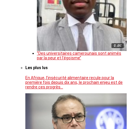
© JDC
‘’Des universitaires camerounais sont animés
par la peur et l’égoïsme’’
Les plus lus
En Afrique, l’insécurité alimentaire recule pour la
première fois depuis dix ans, le prochain enjeu est de
rendre ces progrès…