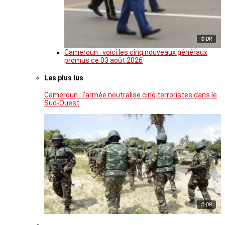
© DR
Cameroun : voici les cinq nouveaux généraux
promus ce 03 août 2026
Les plus lus
Cameroun : l’armée neutralise cinq terroristes dans le
Sud-Ouest
© DR