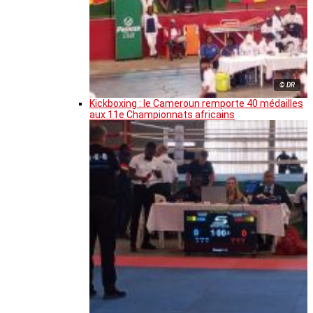
© DR
Kickboxing : le Cameroun remporte 40 médailles
aux 11e Championnats africains