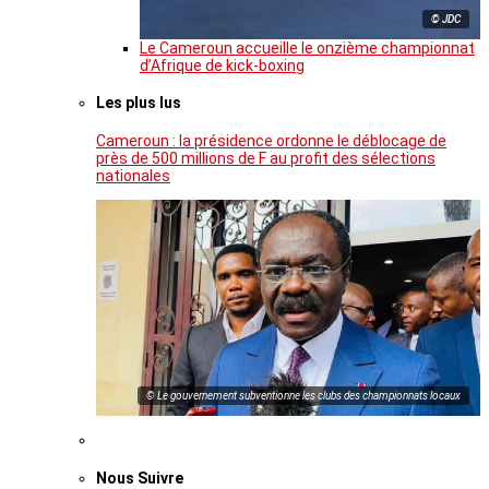
© JDC
Le Cameroun accueille le onzième championnat
d’Afrique de kick-boxing
Les plus lus
Cameroun : la présidence ordonne le déblocage de
près de 500 millions de F au profit des sélections
nationales
© Le gouvernement subventionne les clubs des championnats locaux
Nous Suivre