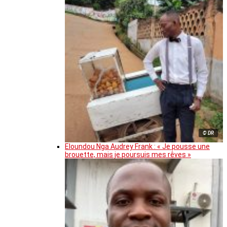
© DR
Eloundou Nga Audrey Frank : « Je pousse une
brouette, mais je poursuis mes rêves »