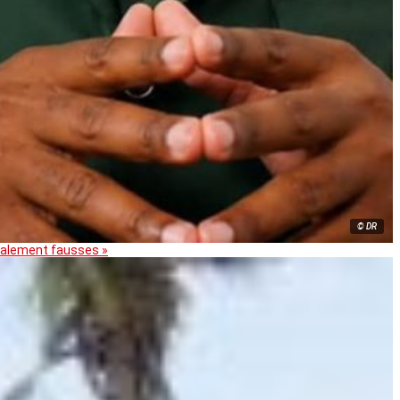
© DR
otalement fausses »