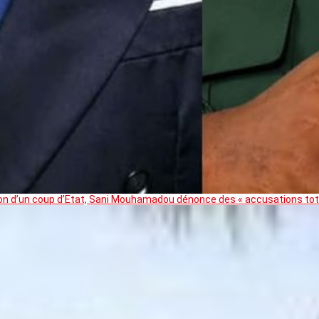
ation d’un coup d’Etat, Sani Mouhamadou dénonce des « accusations t