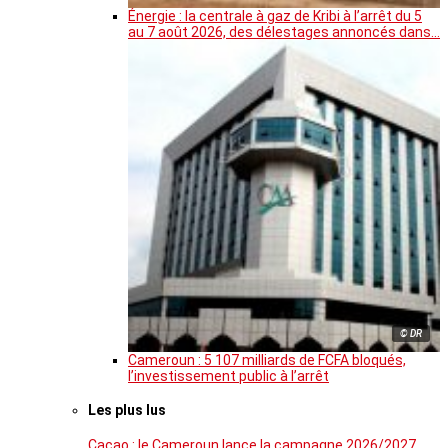
Énergie : la centrale à gaz de Kribi à l’arrêt du 5
au 7 août 2026, des délestages annoncés dans…
© DR
Cameroun : 5 107 milliards de FCFA bloqués,
l’investissement public à l’arrêt
Les plus lus
Cacao : le Cameroun lance la campagne 2026/2027