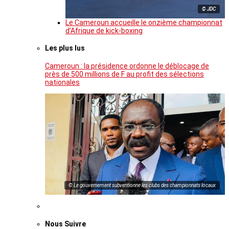
© JDC
Le Cameroun accueille le onzième championnat
d’Afrique de kick-boxing
Les plus lus
Cameroun : la présidence ordonne le déblocage de
près de 500 millions de F au profit des sélections
nationales
© Le gouvernement subventionne les clubs des championnats locaux
Nous Suivre