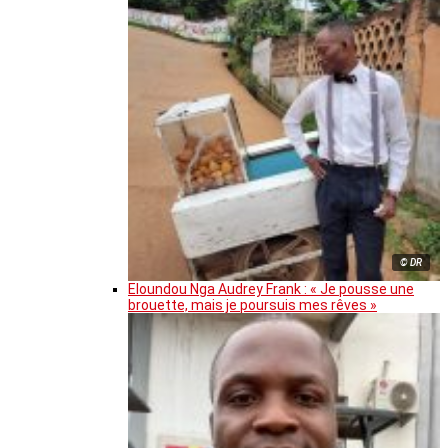
© DR
Eloundou Nga Audrey Frank : « Je pousse une
brouette, mais je poursuis mes rêves »