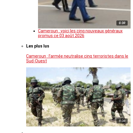
© DR
Cameroun : voici les cinq nouveaux généraux
promus ce 03 août 2026
Les plus lus
Cameroun : l’armée neutralise cinq terroristes dans le
Sud-Ouest
© DR