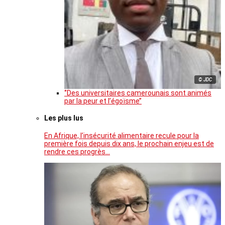
© JDC
‘’Des universitaires camerounais sont animés
par la peur et l’égoïsme’’
Les plus lus
En Afrique, l’insécurité alimentaire recule pour la
première fois depuis dix ans, le prochain enjeu est de
rendre ces progrès…