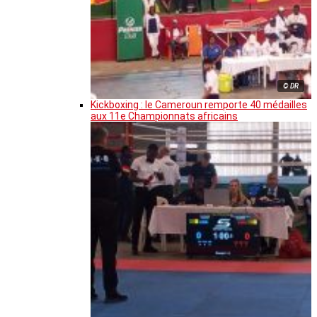
© DR
Kickboxing : le Cameroun remporte 40 médailles
aux 11e Championnats africains