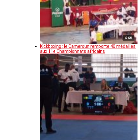
© DR
Kickboxing : le Cameroun remporte 40 médailles
aux 11e Championnats africains