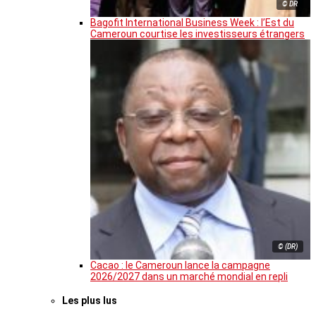
© DR
Bagofit International Business Week : l’Est du
Cameroun courtise les investisseurs étrangers
© (DR)
Cacao : le Cameroun lance la campagne
2026/2027 dans un marché mondial en repli
Les plus lus