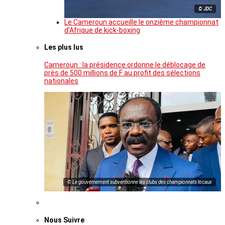
© JDC
Le Cameroun accueille le onzième championnat
d’Afrique de kick-boxing
Les plus lus
Cameroun : la présidence ordonne le déblocage de
près de 500 millions de F au profit des sélections
nationales
© Le gouvernement subventionne les clubs des championnats locaux
Nous Suivre