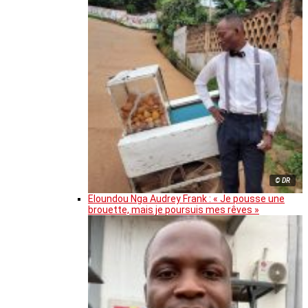
© DR
Eloundou Nga Audrey Frank : « Je pousse une
brouette, mais je poursuis mes rêves »