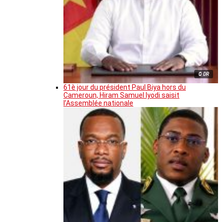
© DR
61è jour du président Paul Biya hors du
Cameroun, Hiram Samuel Iyodi saisit
l’Assemblée nationale