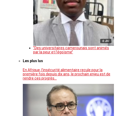
© JDC
‘’Des universitaires camerounais sont animés
par la peur et l’égoïsme’’
Les plus lus
En Afrique, l’insécurité alimentaire recule pour la
première fois depuis dix ans, le prochain enjeu est de
rendre ces progrès…