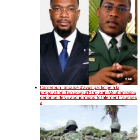
© DR
Cameroun : accusé d’avoir participé à la
préparation d’un coup d’Etat, Sani Mouhamadou
dénonce des « accusations totalement fausses
»