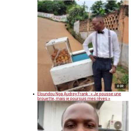
© DR
Eloundou Nga Audrey Frank : « Je pousse une
brouette, mais je poursuis mes rêves »