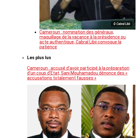
© Cabral Libii
Cameroun : nomination des généraux,
maquillage de la vacance à la présidence ou
acte authentique, Cabral Libii convoque la
patience
Les plus lus
Cameroun : accusé d’avoir participé à la préparation
d’un coup d’Etat, Sani Mouhamadou dénonce des «
accusations totalement fausses »