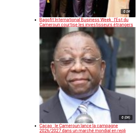
© DR
Bagofit International Business Week : l’Est du
Cameroun courtise les investisseurs étrangers
© (DR)
Cacao : le Cameroun lance la campagne
2026/2027 dans un marché mondial en repli