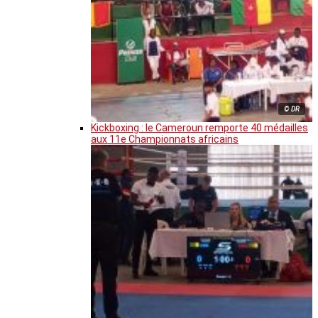
© DR
Kickboxing : le Cameroun remporte 40 médailles
aux 11e Championnats africains