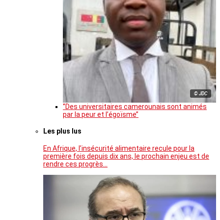
© JDC
‘’Des universitaires camerounais sont animés
par la peur et l’égoïsme’’
Les plus lus
En Afrique, l’insécurité alimentaire recule pour la
première fois depuis dix ans, le prochain enjeu est de
rendre ces progrès…