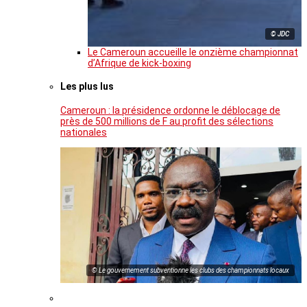
© JDC
Le Cameroun accueille le onzième championnat
d’Afrique de kick-boxing
Les plus lus
Cameroun : la présidence ordonne le déblocage de
près de 500 millions de F au profit des sélections
nationales
© Le gouvernement subventionne les clubs des championnats locaux