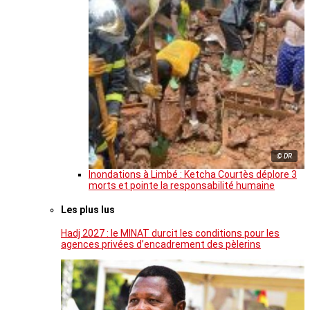
© DR
Inondations à Limbé : Ketcha Courtès déplore 3
morts et pointe la responsabilité humaine
Les plus lus
Hadj 2027 : le MINAT durcit les conditions pour les
agences privées d’encadrement des pèlerins