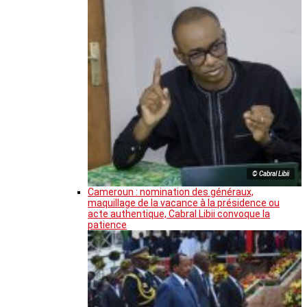
© Cabral Libii
Cameroun : nomination des généraux,
maquillage de la vacance à la présidence ou
acte authentique, Cabral Libii convoque la
patience