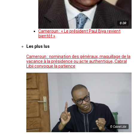
© DR
Cameroun : « Le président Paul Biya revient
bientôt »
Les plus lus
Cameroun : nomination des généraux, maquillage de la
vacance à la présidence ou acte authentique, Cabral
Libii convoque la patience
© Cabral Libii