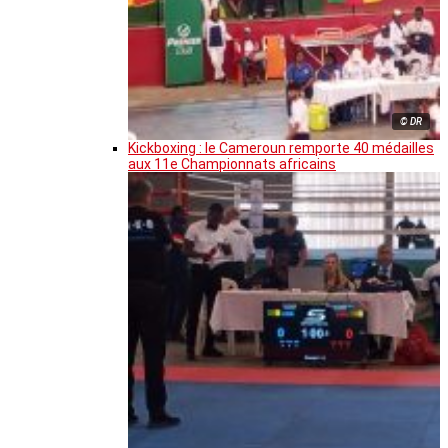
© DR
Kickboxing : le Cameroun remporte 40 médailles
aux 11e Championnats africains