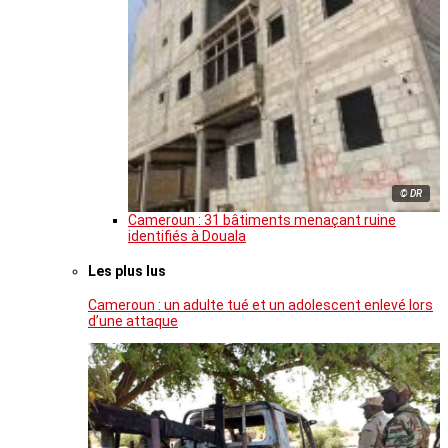
© DR
Cameroun : 31 bâtiments menaçant ruine
identifiés à Douala
Les plus lus
Cameroun : un adulte tué et un adolescent enlevé lors
d’une attaque