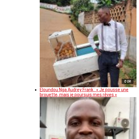
© DR
Eloundou Nga Audrey Frank : « Je pousse une
brouette, mais je poursuis mes rêves »