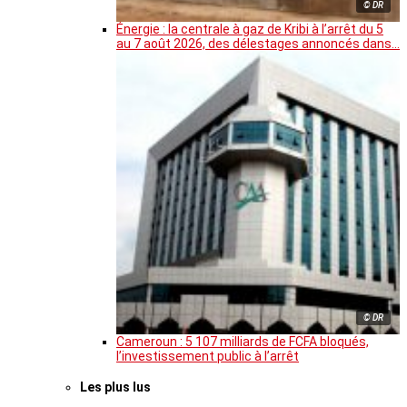
© DR
Énergie : la centrale à gaz de Kribi à l’arrêt du 5
au 7 août 2026, des délestages annoncés dans…
© DR
Cameroun : 5 107 milliards de FCFA bloqués,
l’investissement public à l’arrêt
Les plus lus