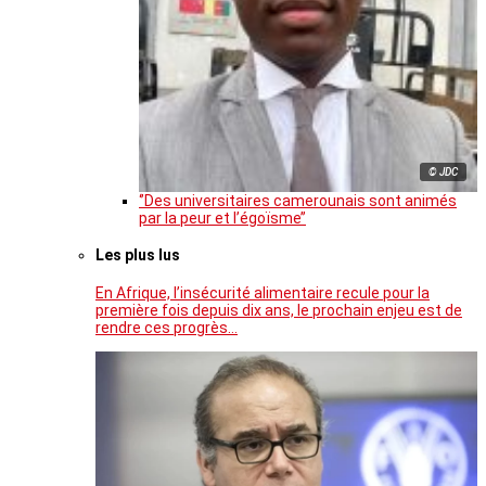
© JDC
‘’Des universitaires camerounais sont animés
par la peur et l’égoïsme’’
Les plus lus
En Afrique, l’insécurité alimentaire recule pour la
première fois depuis dix ans, le prochain enjeu est de
rendre ces progrès…