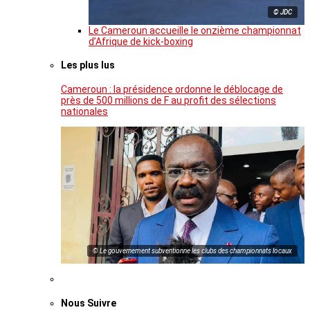
© JDC
Le Cameroun accueille le onzième championnat
d’Afrique de kick-boxing
Les plus lus
Cameroun : la présidence ordonne le déblocage de
près de 500 millions de F au profit des sélections
nationales
© Le gouvernement subventionne les clubs des championnats locaux
Nous Suivre