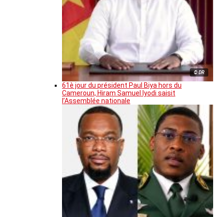
© DR
61è jour du président Paul Biya hors du
Cameroun, Hiram Samuel Iyodi saisit
l’Assemblée nationale