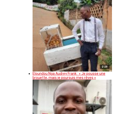
© DR
Eloundou Nga Audrey Frank : « Je pousse une
brouette, mais je poursuis mes rêves »