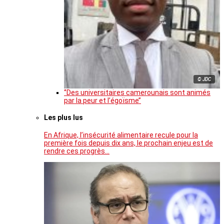
© JDC
‘’Des universitaires camerounais sont animés
par la peur et l’égoïsme’’
Les plus lus
En Afrique, l’insécurité alimentaire recule pour la
première fois depuis dix ans, le prochain enjeu est de
rendre ces progrès…