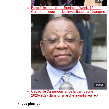
© DR
Bagofit International Business Week : l’Est du
Cameroun courtise les investisseurs étrangers
© (DR)
Cacao : le Cameroun lance la campagne
2026/2027 dans un marché mondial en repli
Les plus lus