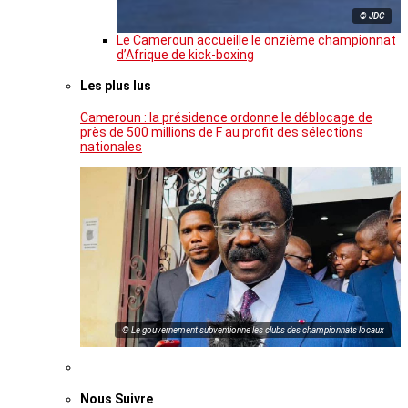
© JDC
Le Cameroun accueille le onzième championnat
d’Afrique de kick-boxing
Les plus lus
Cameroun : la présidence ordonne le déblocage de
près de 500 millions de F au profit des sélections
nationales
© Le gouvernement subventionne les clubs des championnats locaux
Nous Suivre