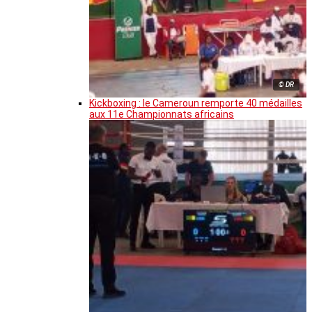
© DR
Kickboxing : le Cameroun remporte 40 médailles
aux 11e Championnats africains