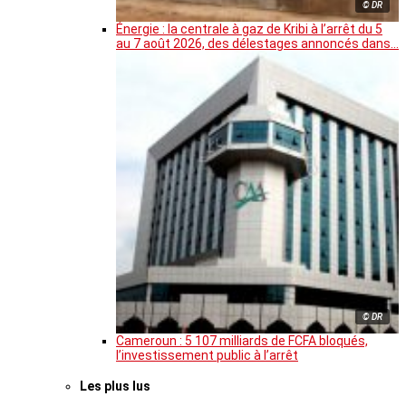
© DR
Énergie : la centrale à gaz de Kribi à l’arrêt du 5
au 7 août 2026, des délestages annoncés dans…
© DR
Cameroun : 5 107 milliards de FCFA bloqués,
l’investissement public à l’arrêt
Les plus lus