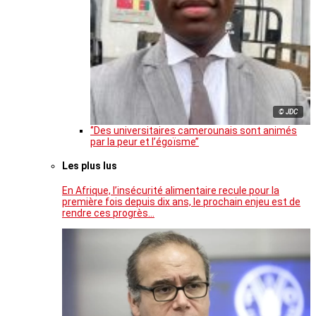
© JDC
‘’Des universitaires camerounais sont animés
par la peur et l’égoïsme’’
Les plus lus
En Afrique, l’insécurité alimentaire recule pour la
première fois depuis dix ans, le prochain enjeu est de
rendre ces progrès…