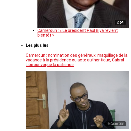
© DR
Cameroun : « Le président Paul Biya revient
bientôt »
Les plus lus
Cameroun : nomination des généraux, maquillage de la
vacance à la présidence ou acte authentique, Cabral
Libii convoque la patience
© Cabral Libii