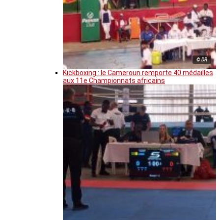
© DR
Kickboxing : le Cameroun remporte 40 médailles
aux 11e Championnats africains