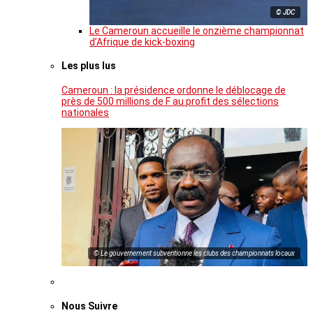
© JDC
Le Cameroun accueille le onzième championnat
d’Afrique de kick-boxing
Les plus lus
Cameroun : la présidence ordonne le déblocage de
près de 500 millions de F au profit des sélections
nationales
© Le gouvernement subventionne les clubs des championnats locaux
Nous Suivre