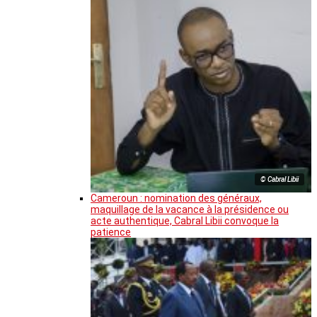
© Cabral Libii
Cameroun : nomination des généraux,
maquillage de la vacance à la présidence ou
acte authentique, Cabral Libii convoque la
patience