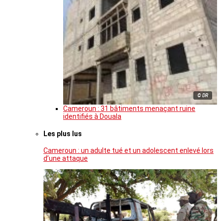
© DR
Cameroun : 31 bâtiments menaçant ruine
identifiés à Douala
Les plus lus
Cameroun : un adulte tué et un adolescent enlevé lors
d’une attaque