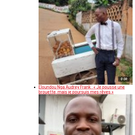
© DR
Eloundou Nga Audrey Frank : « Je pousse une
brouette, mais je poursuis mes rêves »