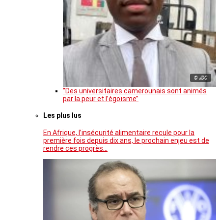
© JDC
‘’Des universitaires camerounais sont animés
par la peur et l’égoïsme’’
Les plus lus
En Afrique, l’insécurité alimentaire recule pour la
première fois depuis dix ans, le prochain enjeu est de
rendre ces progrès…