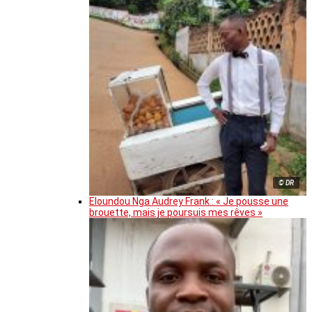
© DR
Eloundou Nga Audrey Frank : « Je pousse une
brouette, mais je poursuis mes rêves »