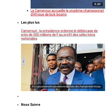
© JDC
Le Cameroun accueille le onzième championnat
d’Afrique de kick-boxing
Les plus lus
Cameroun : la présidence ordonne le déblocage de
près de 500 millions de F au profit des sélections
nationales
© Le gouvernement subventionne les clubs des championnats locaux
Nous Suivre