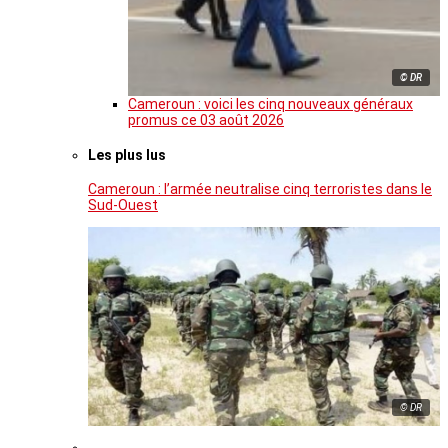
© DR
Cameroun : voici les cinq nouveaux généraux
promus ce 03 août 2026
Les plus lus
Cameroun : l’armée neutralise cinq terroristes dans le
Sud-Ouest
© DR