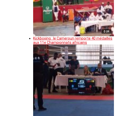
© DR
Kickboxing : le Cameroun remporte 40 médailles
aux 11e Championnats africains