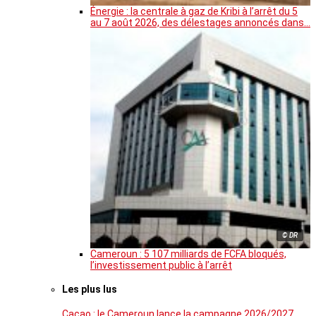
Énergie : la centrale à gaz de Kribi à l’arrêt du 5
au 7 août 2026, des délestages annoncés dans…
© DR
Cameroun : 5 107 milliards de FCFA bloqués,
l’investissement public à l’arrêt
Les plus lus
Cacao : le Cameroun lance la campagne 2026/2027