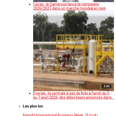
Cacao : le Cameroun lance la campagne
2026/2027 dans un marché mondial en repli
© DR
Énergie : la centrale à gaz de Kribi à l’arrêt du 5
au 7 août 2026, des délestages annoncés dans…
Les plus lus
Bagofit International Business Week : l’Est du