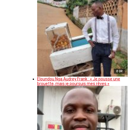
© DR
Eloundou Nga Audrey Frank : « Je pousse une
brouette, mais je poursuis mes rêves »