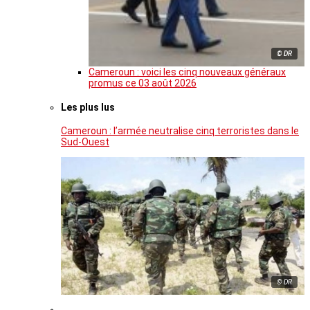
© DR
Cameroun : voici les cinq nouveaux généraux
promus ce 03 août 2026
Les plus lus
Cameroun : l’armée neutralise cinq terroristes dans le
Sud-Ouest
© DR