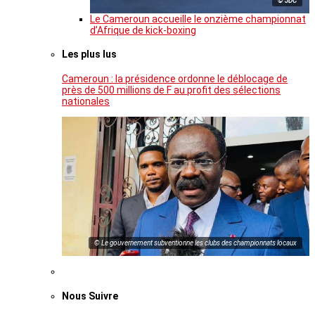
© JDC
Le Cameroun accueille le onzième championnat
d’Afrique de kick-boxing
Les plus lus
Cameroun : la présidence ordonne le déblocage de
près de 500 millions de F au profit des sélections
nationales
© Le gouvernement subventionne les clubs des championnats locaux
Nous Suivre