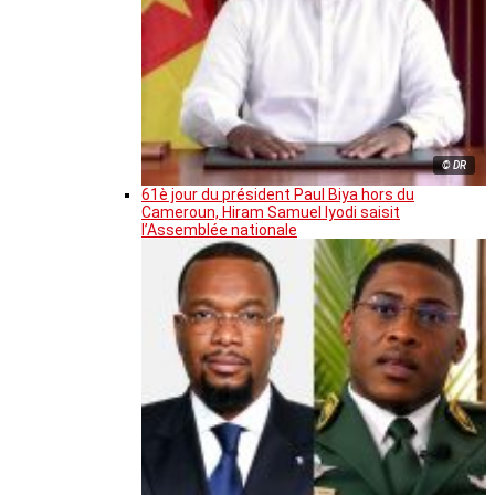
© DR
61è jour du président Paul Biya hors du
Cameroun, Hiram Samuel Iyodi saisit
l’Assemblée nationale