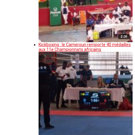
© DR
Kickboxing : le Cameroun remporte 40 médailles
aux 11e Championnats africains