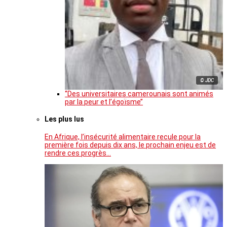
© JDC
‘’Des universitaires camerounais sont animés
par la peur et l’égoïsme’’
Les plus lus
En Afrique, l’insécurité alimentaire recule pour la
première fois depuis dix ans, le prochain enjeu est de
rendre ces progrès…