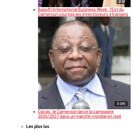
© DR
Bagofit International Business Week : l’Est du
Cameroun courtise les investisseurs étrangers
© (DR)
Cacao : le Cameroun lance la campagne
2026/2027 dans un marché mondial en repli
Les plus lus