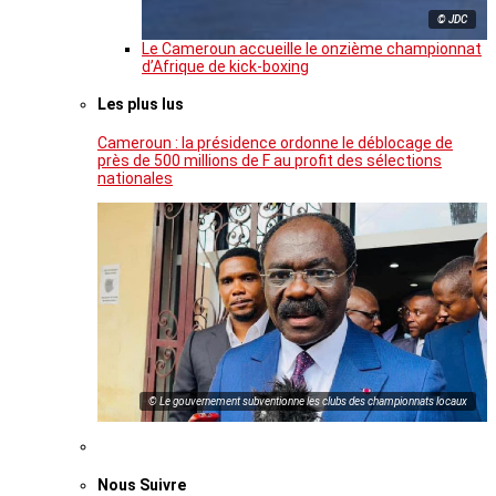
© JDC
Le Cameroun accueille le onzième championnat
d’Afrique de kick-boxing
Les plus lus
Cameroun : la présidence ordonne le déblocage de
près de 500 millions de F au profit des sélections
nationales
© Le gouvernement subventionne les clubs des championnats locaux
Nous Suivre