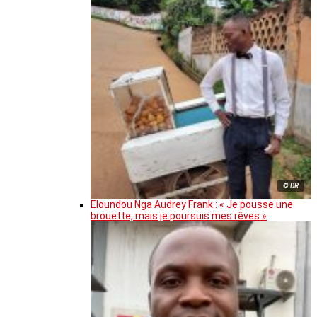
© DR
Eloundou Nga Audrey Frank : « Je pousse une
brouette, mais je poursuis mes rêves »