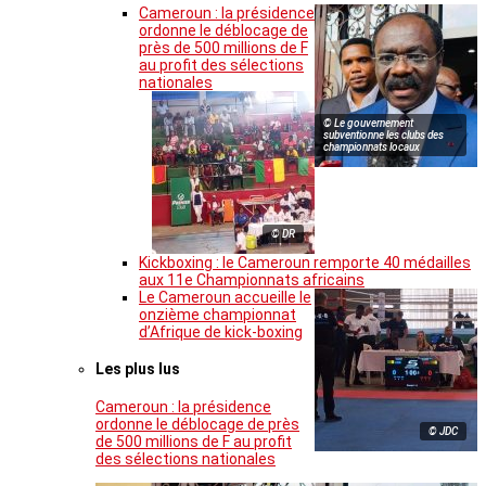
Cameroun : la présidence
ordonne le déblocage de
près de 500 millions de F
au profit des sélections
nationales
© Le gouvernement
subventionne les clubs des
championnats locaux
© DR
Kickboxing : le Cameroun remporte 40 médailles
aux 11e Championnats africains
Le Cameroun accueille le
onzième championnat
d’Afrique de kick-boxing
Les plus lus
Cameroun : la présidence
ordonne le déblocage de près
© JDC
de 500 millions de F au profit
des sélections nationales