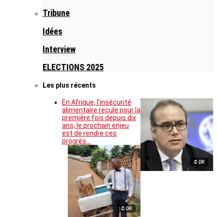
Tribune
Idées
Interview
ELECTIONS 2025
Les plus récents
En Afrique, l’insécurité
alimentaire recule pour la
première fois depuis dix
ans, le prochain enjeu
est de rendre ces
progrès…
© DR
© DR