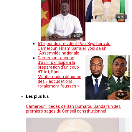
© DR
© DR
61è jour du président Paul Biya hors du
Cameroun, Hiram Samuel Iyodi saisit
l’Assemblée nationale
Cameroun : accusé
d’avoir participé à la
préparation d’un coup
d’Etat, Sani
Mouhamadou dénonce
des « accusations
totalement fausses »
© DR
Les plus lus
Cameroun : décès de Bah Oumarou Sanda l’un des
premiers sages du Conseil constitutionnel