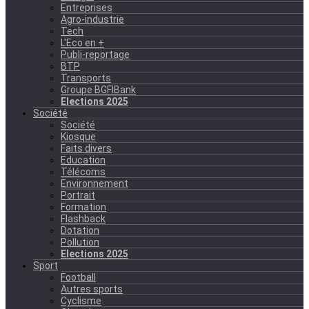
Entreprises
Agro-industrie
Tech
L'Eco en +
Publi-reportage
BTP
Transports
Groupe BGFIBank
Elections 2025
Société
Société
Kiosque
Faits divers
Education
Télécoms
Environnement
Portrait
Formation
Flashback
Dotation
Pollution
Elections 2025
Sport
Football
Autres sports
Cyclisme