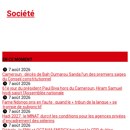
›
Société
EN CE MOMENT
7 août 2026
Cameroun : décès de Bah Oumarou Sanda l’un des premiers sages
du Conseil constitutionnel
7 août 2026
61è jour du président Paul Biya hors du Cameroun, Hiram Samuel
Iyodi saisit l’Assemblée nationale
7 août 2026
Fame Ndongo pris en faute : quand le « tribun de la langue » se
trompe de subjonctif
7 août 2026
Hadj 2027 : le MINAT durcit les conditions pour les agences privées
d’encadrement des pèlerins
7 août 2026
Pétrole : la SNH et OCTAVIA ENERGY bouclent le CPP du bloc