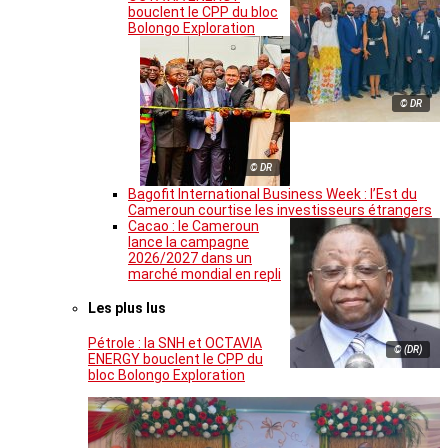
bouclent le CPP du bloc
Bolongo Exploration
© DR
© DR
Bagofit International Business Week : l’Est du
Cameroun courtise les investisseurs étrangers
Cacao : le Cameroun
lance la campagne
2026/2027 dans un
marché mondial en repli
Les plus lus
Pétrole : la SNH et OCTAVIA
© (DR)
ENERGY bouclent le CPP du
bloc Bolongo Exploration