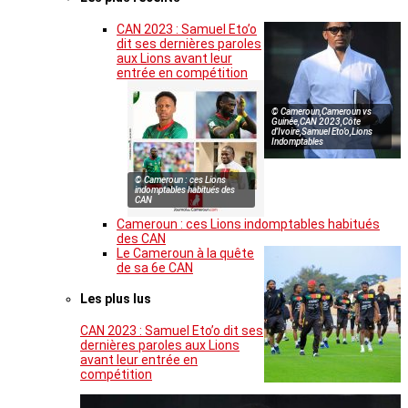
CAN 2023 : Samuel Eto’o
dit ses dernières paroles
aux Lions avant leur
entrée en compétition
© Cameroun,Cameroun vs
Guinée,CAN 2023,Côte
d’Ivoire,Samuel Eto’o,Lions
Indomptables
© Cameroun : ces Lions
indomptables habitués des
CAN
Cameroun : ces Lions indomptables habitués
des CAN
Le Cameroun à la quête
de sa 6e CAN
Les plus lus
CAN 2023 : Samuel Eto’o dit ses
dernières paroles aux Lions
avant leur entrée en
compétition