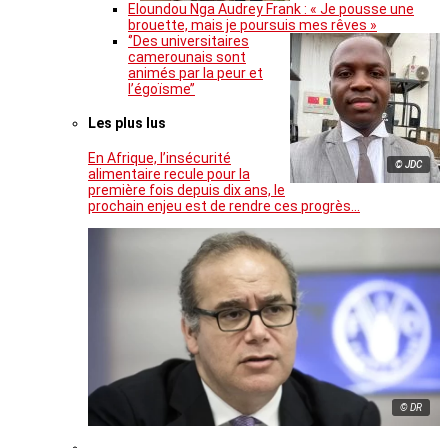
Eloundou Nga Audrey Frank : « Je pousse une
brouette, mais je poursuis mes rêves »
‘’Des universitaires
camerounais sont
animés par la peur et
l’égoïsme’’
Les plus lus
En Afrique, l’insécurité
© JDC
alimentaire recule pour la
première fois depuis dix ans, le
prochain enjeu est de rendre ces progrès…
© DR