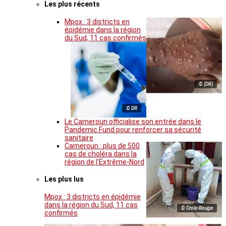
Les plus récents
Mpox : 3 districts en
épidémie dans la région
du Sud, 11 cas confirmés
© (DR)
© DR
Le Cameroun officialise son entrée dans le
Pandemic Fund pour renforcer sa sécurité
sanitaire
Cameroun : plus de 500
cas de choléra dans la
région de l’Extrême-Nord
Les plus lus
Mpox : 3 districts en épidémie
dans la région du Sud, 11 cas
© Croix-Rouge
confirmés