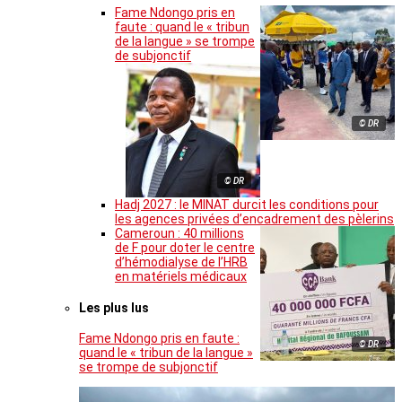
Fame Ndongo pris en
faute : quand le « tribun
de la langue » se trompe
de subjonctif
© DR
© DR
Hadj 2027 : le MINAT durcit les conditions pour
les agences privées d’encadrement des pèlerins
Cameroun : 40 millions
de F pour doter le centre
d’hémodialyse de l’HRB
en matériels médicaux
Les plus lus
Fame Ndongo pris en faute :
© DR
quand le « tribun de la langue »
se trompe de subjonctif