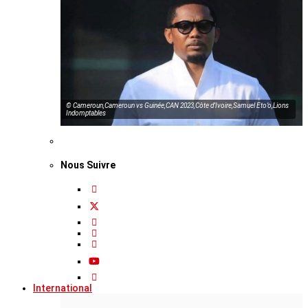
© Cameroun,Cameroun vs Guinée,CAN 2023,Côte d’Ivoire,Samuel Eto’o,Lions
Indomptables
Nous Suivre
International