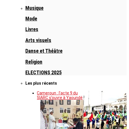
Musique
Mode
Livres
Arts visuels
Danse et Théâtre
Religion
ELECTIONS 2025
Les plus récents
Cameroun : l’acte 9 du
SIARC s’ouvre à Yaoundé
© DR