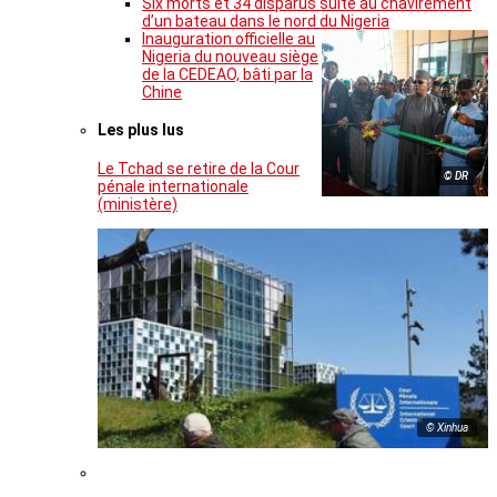
Six morts et 34 disparus suite au chavirement
d’un bateau dans le nord du Nigeria
Inauguration officielle au
Nigeria du nouveau siège
de la CEDEAO, bâti par la
Chine
Les plus lus
Le Tchad se retire de la Cour
© DR
pénale internationale
(ministère)
© Xinhua