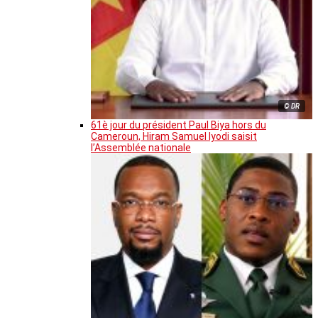
© DR
61è jour du président Paul Biya hors du
Cameroun, Hiram Samuel Iyodi saisit
l’Assemblée nationale