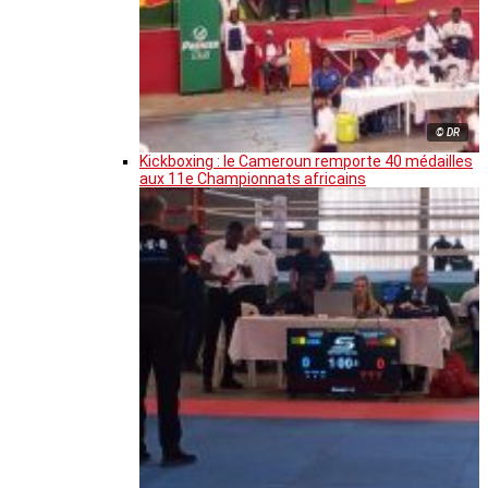
© DR
Kickboxing : le Cameroun remporte 40 médailles
aux 11e Championnats africains