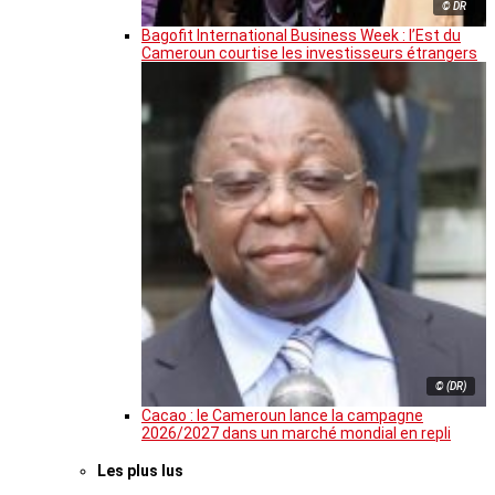
© DR
Bagofit International Business Week : l’Est du
Cameroun courtise les investisseurs étrangers
© (DR)
Cacao : le Cameroun lance la campagne
2026/2027 dans un marché mondial en repli
Les plus lus