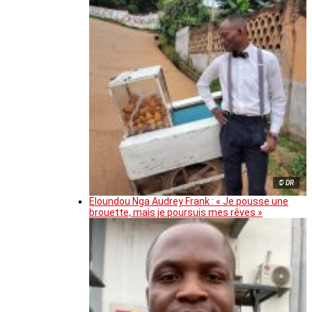
© DR
Eloundou Nga Audrey Frank : « Je pousse une
brouette, mais je poursuis mes rêves »