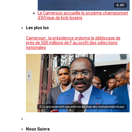
© JDC
Le Cameroun accueille le onzième championnat
d’Afrique de kick-boxing
Les plus lus
Cameroun : la présidence ordonne le déblocage de
près de 500 millions de F au profit des sélections
nationales
© Le gouvernement subventionne les clubs des championnats locaux
Nous Suivre