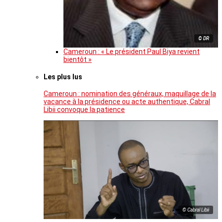
© DR
Cameroun : « Le président Paul Biya revient
bientôt »
Les plus lus
Cameroun : nomination des généraux, maquillage de la
vacance à la présidence ou acte authentique, Cabral
Libii convoque la patience
© Cabral Libii