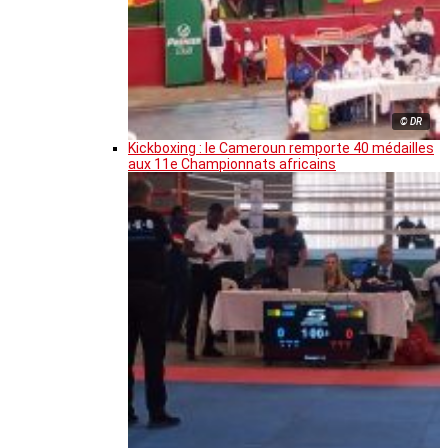
© DR
Kickboxing : le Cameroun remporte 40 médailles
aux 11e Championnats africains