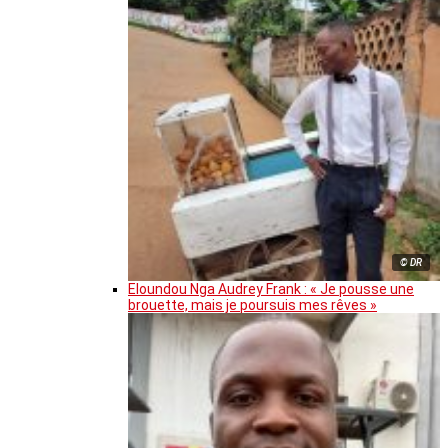
© DR
Eloundou Nga Audrey Frank : « Je pousse une
brouette, mais je poursuis mes rêves »