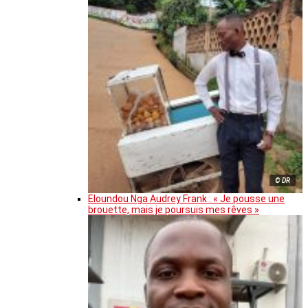
© DR
Eloundou Nga Audrey Frank : « Je pousse une
brouette, mais je poursuis mes rêves »