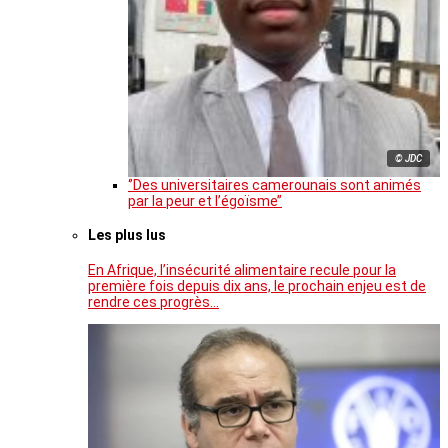
© JDC
‘’Des universitaires camerounais sont animés
par la peur et l’égoïsme’’
Les plus lus
En Afrique, l’insécurité alimentaire recule pour la
première fois depuis dix ans, le prochain enjeu est de
rendre ces progrès…