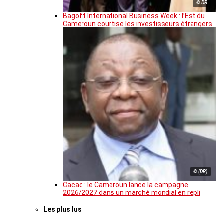
© DR
Bagofit International Business Week : l’Est du
Cameroun courtise les investisseurs étrangers
© (DR)
Cacao : le Cameroun lance la campagne
2026/2027 dans un marché mondial en repli
Les plus lus