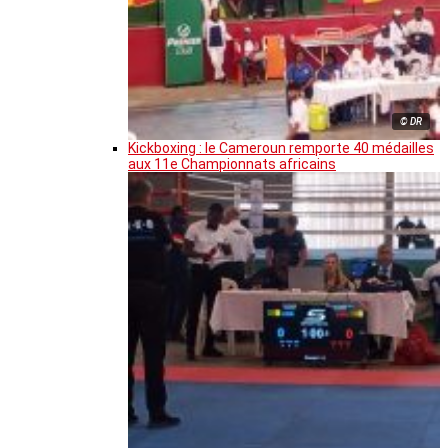
© DR
Kickboxing : le Cameroun remporte 40 médailles
aux 11e Championnats africains