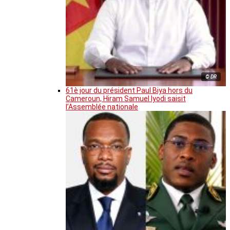
© DR
61è jour du président Paul Biya hors du
Cameroun, Hiram Samuel Iyodi saisit
l’Assemblée nationale