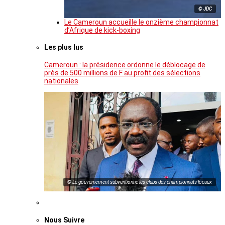
© JDC
Le Cameroun accueille le onzième championnat
d’Afrique de kick-boxing
Les plus lus
Cameroun : la présidence ordonne le déblocage de
près de 500 millions de F au profit des sélections
nationales
© Le gouvernement subventionne les clubs des championnats locaux
Nous Suivre