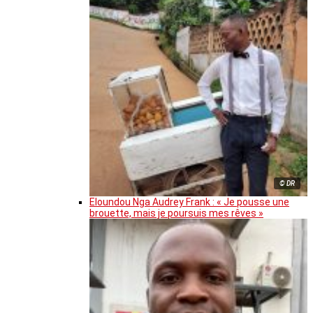
© DR
Eloundou Nga Audrey Frank : « Je pousse une
brouette, mais je poursuis mes rêves »