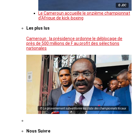
© JDC
Le Cameroun accueille le onzième championnat
d’Afrique de kick-boxing
Les plus lus
Cameroun : la présidence ordonne le déblocage de
près de 500 millions de F au profit des sélections
nationales
© Le gouvernement subventionne les clubs des championnats locaux
Nous Suivre