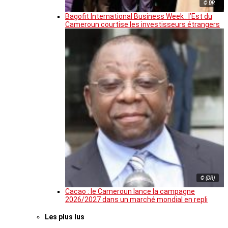
© DR
Bagofit International Business Week : l’Est du
Cameroun courtise les investisseurs étrangers
© (DR)
Cacao : le Cameroun lance la campagne
2026/2027 dans un marché mondial en repli
Les plus lus