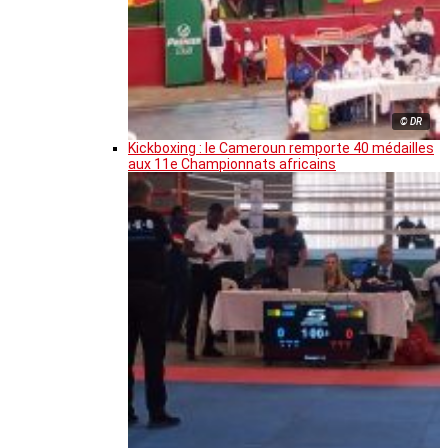
© DR
Kickboxing : le Cameroun remporte 40 médailles
aux 11e Championnats africains