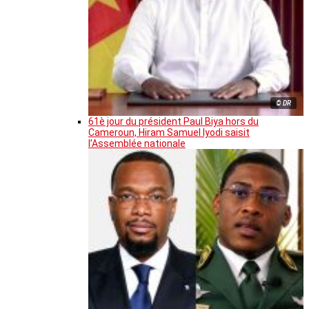
© DR
61è jour du président Paul Biya hors du
Cameroun, Hiram Samuel Iyodi saisit
l’Assemblée nationale