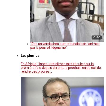
© JDC
‘’Des universitaires camerounais sont animés
par la peur et l’égoïsme’’
Les plus lus
En Afrique, l’insécurité alimentaire recule pour la
première fois depuis dix ans, le prochain enjeu est de
rendre ces progrès…