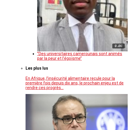
© JDC
‘’Des universitaires camerounais sont animés
par la peur et l’égoïsme’’
Les plus lus
En Afrique, l’insécurité alimentaire recule pour la
première fois depuis dix ans, le prochain enjeu est de
rendre ces progrès…