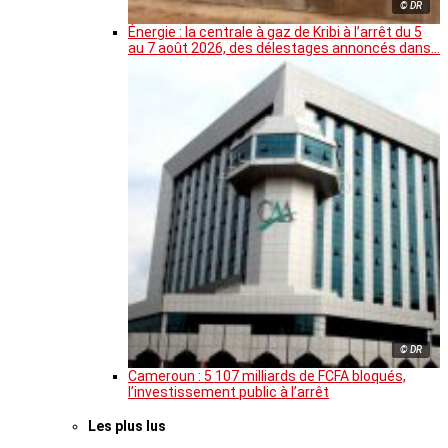
© DR
Énergie : la centrale à gaz de Kribi à l’arrêt du 5
au 7 août 2026, des délestages annoncés dans…
© DR
Cameroun : 5 107 milliards de FCFA bloqués,
l’investissement public à l’arrêt
Les plus lus