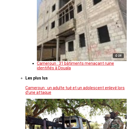
© DR
Cameroun : 31 bâtiments menaçant ruine
identifiés à Douala
Les plus lus
Cameroun : un adulte tué et un adolescent enlevé lors
d’une attaque