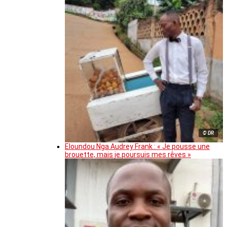
© DR
Eloundou Nga Audrey Frank : « Je pousse une
brouette, mais je poursuis mes rêves »