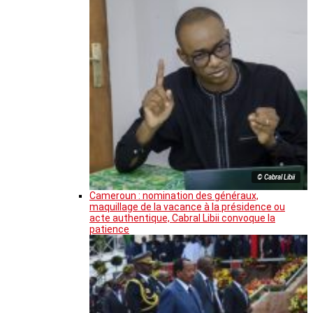
© Cabral Libii
Cameroun : nomination des généraux,
maquillage de la vacance à la présidence ou
acte authentique, Cabral Libii convoque la
patience