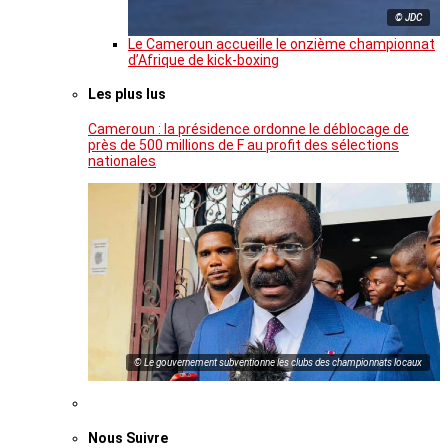
© JDC
Le Cameroun accueille le onzième championnat
d’Afrique de kick-boxing
Les plus lus
Cameroun : la présidence ordonne le déblocage de
près de 500 millions de F au profit des sélections
nationales
© Le gouvernement subventionne les clubs des championnats locaux
Nous Suivre