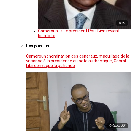
© DR
Cameroun : « Le président Paul Biya revient
bientôt »
Les plus lus
Cameroun : nomination des généraux, maquillage de la
vacance à la présidence ou acte authentique, Cabral
Libii convoque la patience
© Cabral Libii