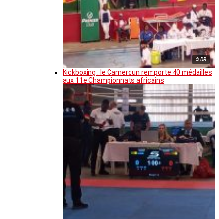
© DR
Kickboxing : le Cameroun remporte 40 médailles
aux 11e Championnats africains