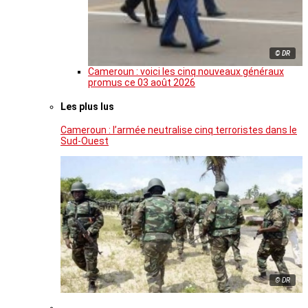
© DR
Cameroun : voici les cinq nouveaux généraux
promus ce 03 août 2026
Les plus lus
Cameroun : l’armée neutralise cinq terroristes dans le
Sud-Ouest
© DR