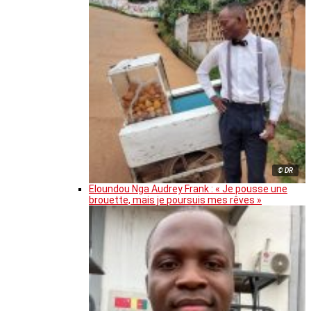
© DR
Eloundou Nga Audrey Frank : « Je pousse une
brouette, mais je poursuis mes rêves »