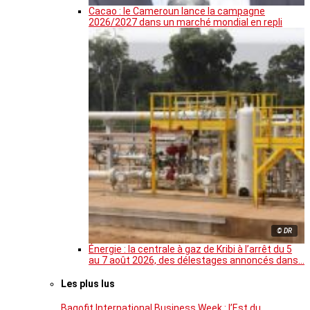
Cacao : le Cameroun lance la campagne
2026/2027 dans un marché mondial en repli
© DR
Énergie : la centrale à gaz de Kribi à l’arrêt du 5
au 7 août 2026, des délestages annoncés dans…
Les plus lus
Bagofit International Business Week : l’Est du