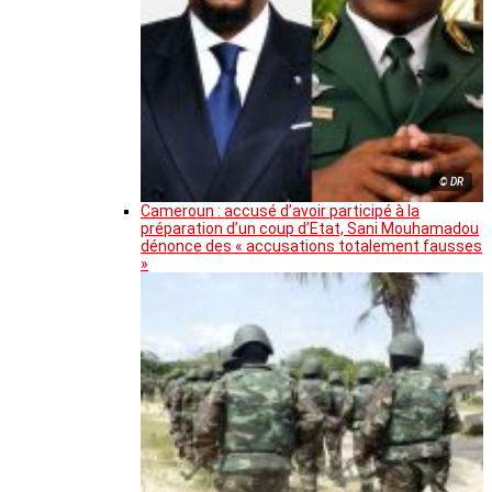
© DR
Cameroun : accusé d’avoir participé à la
préparation d’un coup d’Etat, Sani Mouhamadou
dénonce des « accusations totalement fausses
»