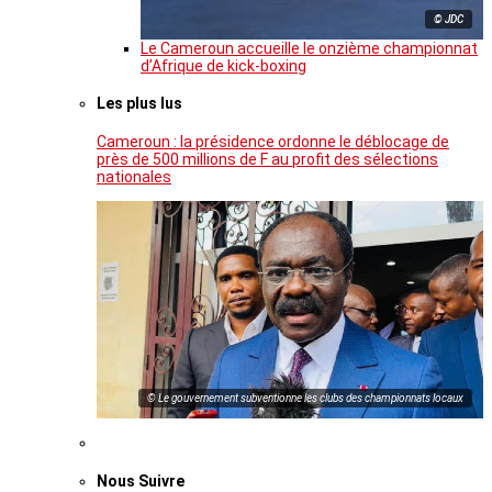
© JDC
Le Cameroun accueille le onzième championnat
d’Afrique de kick-boxing
Les plus lus
Cameroun : la présidence ordonne le déblocage de
près de 500 millions de F au profit des sélections
nationales
© Le gouvernement subventionne les clubs des championnats locaux
Nous Suivre