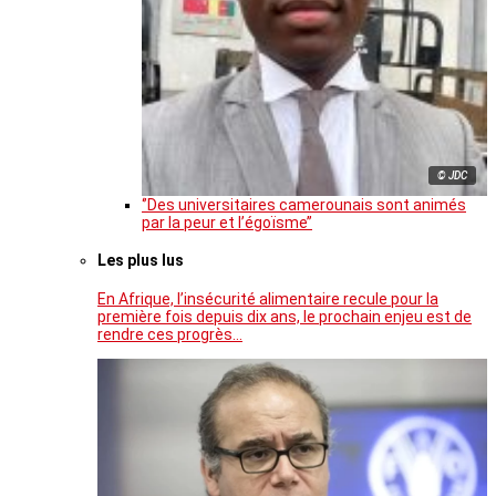
© JDC
‘’Des universitaires camerounais sont animés
par la peur et l’égoïsme’’
Les plus lus
En Afrique, l’insécurité alimentaire recule pour la
première fois depuis dix ans, le prochain enjeu est de
rendre ces progrès…