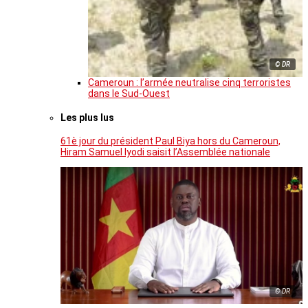
© DR
Cameroun : l’armée neutralise cinq terroristes
dans le Sud-Ouest
Les plus lus
61è jour du président Paul Biya hors du Cameroun,
Hiram Samuel Iyodi saisit l’Assemblée nationale
© DR