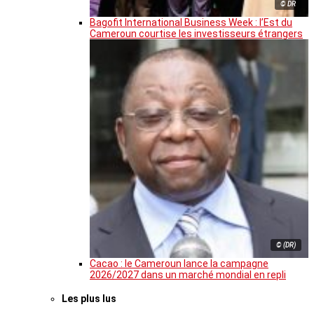
© DR
Bagofit International Business Week : l’Est du
Cameroun courtise les investisseurs étrangers
© (DR)
Cacao : le Cameroun lance la campagne
2026/2027 dans un marché mondial en repli
Les plus lus