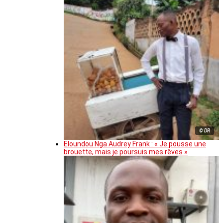
© DR
Eloundou Nga Audrey Frank : « Je pousse une
brouette, mais je poursuis mes rêves »