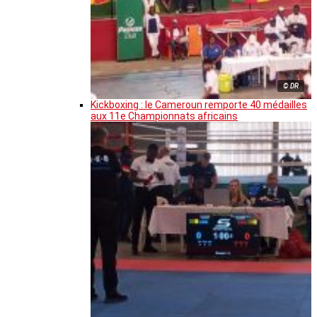
© DR
Kickboxing : le Cameroun remporte 40 médailles
aux 11e Championnats africains